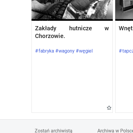
Zakłady hutnicze w
Wnęt
Chorzowie.
#fabryka #wagony #węgiel
#tapcz
Zostań archiwistą
Archiwa w Polsc