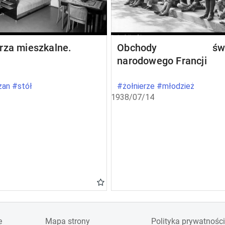
rza mieszkalne.
Obchody świę
narodowego Francji
an #stół
#żołnierze #młodzież
1938/07/14
e
Mapa strony
Polityka prywatności