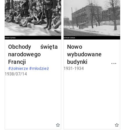
Obchody święta
Nowo
narodowego
wybudowane
Francji
budynki w
Częstochowie
#żołnierze #młodzież
1931-1934
1938/07/14