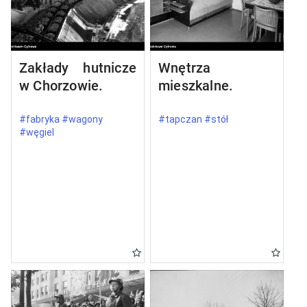
Zakłady hutnicze
Wnętrza
w Chorzowie.
mieszkalne.
#fabryka #wagony
#tapczan #stół
#węgiel