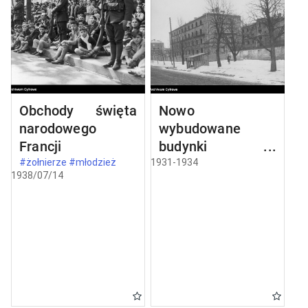
Obchody święta
Nowo
narodowego
wybudowane
Francji
budynki w
Częstochowie
#żołnierze #młodzież
1931-1934
1938/07/14