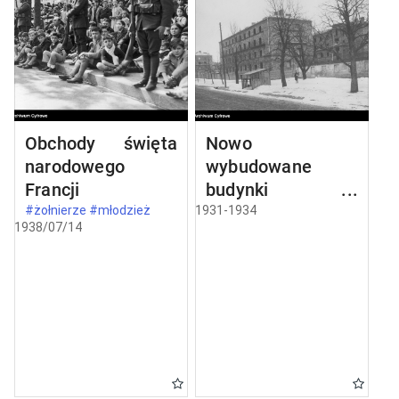
Obchody święta
Nowo
narodowego
wybudowane
Francji
budynki w
Częstochowie
#żołnierze #młodzież
1931-1934
1938/07/14