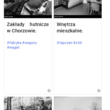
Zakłady hutnicze
Wnętrza
w Chorzowie.
mieszkalne.
#fabryka #wagony
#tapczan #stół
#węgiel