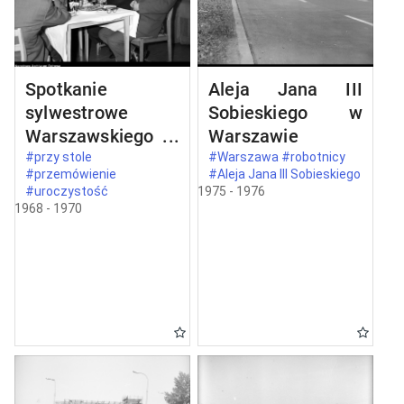
Spotkanie
Aleja Jana III
sylwestrowe
Sobieskiego w
Warszawskiego
Warszawie
Komitetu
#przy stole
#Warszawa #robotnicy
#przemówienie
#Aleja Jana III Sobieskiego
Zjednoczonego
#uroczystość
1975 - 1976
Stronnictwa
1968 - 1970
Ludowego w
Warszawie