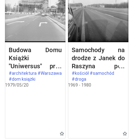
Budowa Domu
Samochody na
Książki
drodze z Janek do
"Uniwersus" przy
Raszyna pod
ul. Belwederskiej
Warszawą
#architektura #Warszawa
#kościół #samochód
#dom książki
#droga
20/22 w
1979/05/20
1969 - 1980
Warszawie