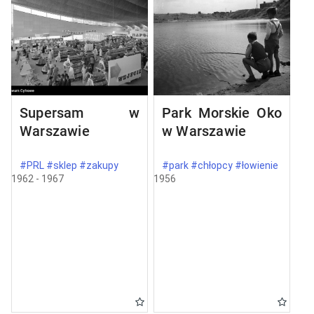
Supersam w
Park Morskie Oko
Warszawie
w Warszawie
#PRL #sklep #zakupy
#park #chłopcy #łowienie
1962 - 1967
1956