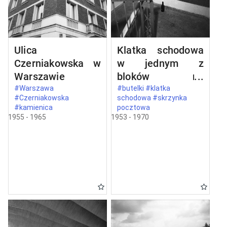
Ulica
Klatka schodowa
Czerniakowska w
w jednym z
Warszawie
bloków na
Mokotowie
#Warszawa
#butelki #klatka
#Czerniakowska
schodowa #skrzynka
#kamienica
pocztowa
1955 - 1965
1953 - 1970