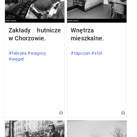
Zakłady hutnicze
Wnętrza
w Chorzowie.
mieszkalne.
#fabryka #wagony
#tapczan #stół
#węgiel