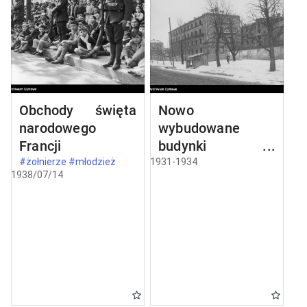
Obchody święta
Nowo
narodowego
wybudowane
Francji
budynki w
Częstochowie
#żołnierze #młodzież
1931-1934
1938/07/14