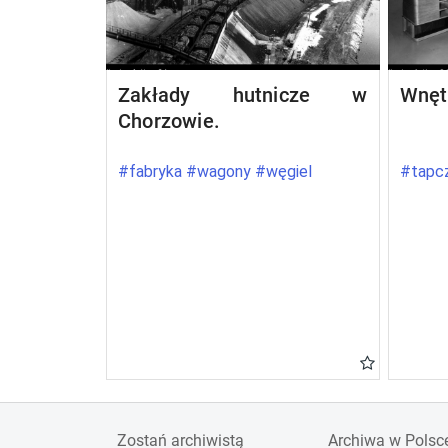
Zakłady hutnicze w
Wnęt
Chorzowie.
#fabryka #wagony #węgiel
#tapcz
Zostań archiwistą
Archiwa w Polsc