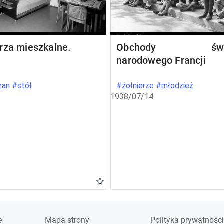
rza mieszkalne.
Obchody świę
narodowego Francji
an #stół
#żołnierze #młodzież
1938/07/14
e
Mapa strony
Polityka prywatności