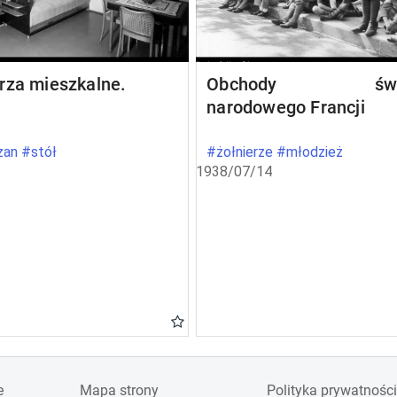
rza mieszkalne.
Obchody świę
narodowego Francji
an #stół
#żołnierze #młodzież
1938/07/14
e
Mapa strony
Polityka prywatności