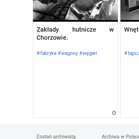
Zakłady hutnicze w
Wnęt
Chorzowie.
#fabryka #wagony #węgiel
#tapcz
Zostań archiwistą
Archiwa w Polsc