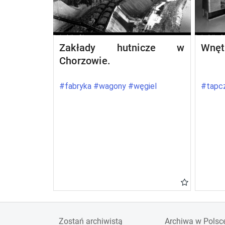
Zakłady hutnicze w
Wnęt
Chorzowie.
#fabryka #wagony #węgiel
#tapcz
Zostań archiwistą
Archiwa w Polsc