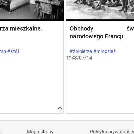
rza mieszkalne.
Obchody świę
narodowego Francji
an #stół
#żołnierze #młodzież
1938/07/14
e
Mapa strony
Polityka prywatności