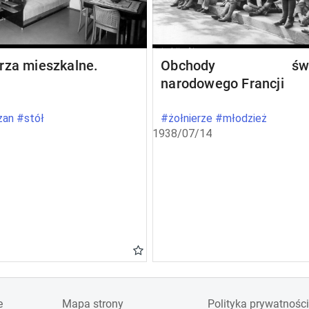
rza mieszkalne.
Obchody świę
narodowego Francji
an #stół
#żołnierze #młodzież
1938/07/14
e
Mapa strony
Polityka prywatności