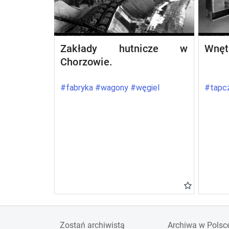
Zakłady hutnicze w
Wnęt
Chorzowie.
#fabryka #wagony #węgiel
#tapcz
Zostań archiwistą
Archiwa w Polsc