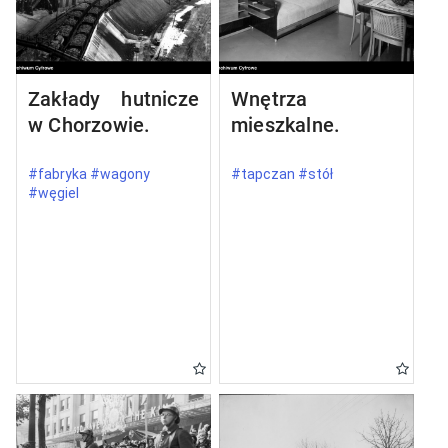
Zakłady hutnicze
Wnętrza
w Chorzowie.
mieszkalne.
#fabryka #wagony
#tapczan #stół
#węgiel