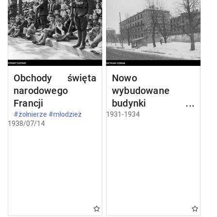
Obchody święta
Nowo
narodowego
wybudowane
Francji
budynki w
Częstochowie
#żołnierze #młodzież
1931-1934
1938/07/14