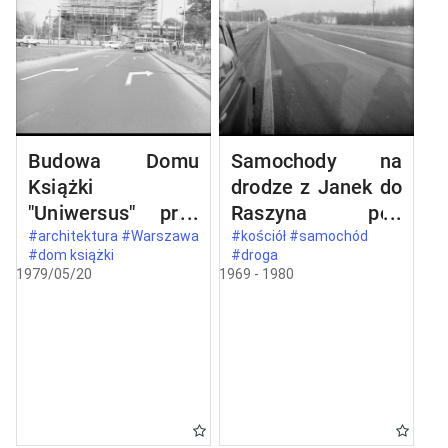
Budowa Domu
Samochody na
Książki
drodze z Janek do
"Uniwersus" przy
Raszyna pod
ul. Belwederskiej
Warszawą
#architektura #Warszawa
#kościół #samochód
#dom książki
#droga
20/22 w
1979/05/20
1969 - 1980
Warszawie