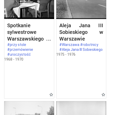
Spotkanie
Aleja Jana III
sylwestrowe
Sobieskiego w
Warszawskiego
Warszawie
Komitetu
#przy stole
#Warszawa #robotnicy
#przemówienie
#Aleja Jana III Sobieskiego
Zjednoczonego
#uroczystość
1975 - 1976
Stronnictwa
1968 - 1970
Ludowego w
Warszawie