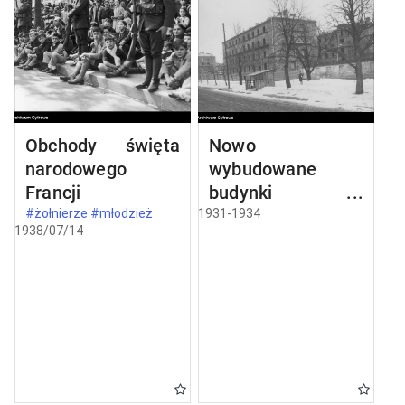
Obchody święta
Nowo
narodowego
wybudowane
Francji
budynki w
Częstochowie
#żołnierze #młodzież
1931-1934
1938/07/14