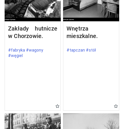
Zakłady hutnicze
Wnętrza
w Chorzowie.
mieszkalne.
#fabryka #wagony
#tapczan #stół
#węgiel