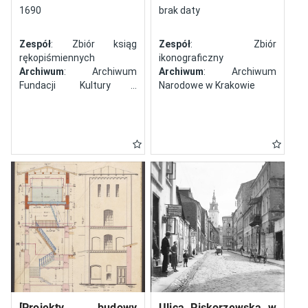
północy
1690
brak daty
Zespół
: Zbiór ksiąg
Zespół
: Zbiór
rękopiśmiennych
ikonograficzny
Archiwum
: Archiwum
Archiwum
: Archiwum
Fundacji Kultury i
Narodowe w Krakowie
Dziedzictwa Ormian
Polskich
[Projekty budowy
Ulica Piskorzewska w