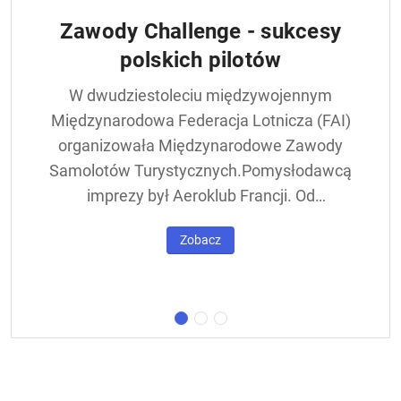
Zawody Challenge - sukcesy
polskich pilotów
W dwudziestoleciu międzywojennym
Międzynarodowa Federacja Lotnicza (FAI)
organizowała Międzynarodowe Zawody
Samolotów Turystycznych.Pomysłodawcą
imprezy był Aeroklub Francji. Od
francuskiej nazwy - Challenge International
Zobacz
de Tourisme – zawody nazywane były w
skrócie Challengem. Ich stałym punktem
był lot okrężny dookoła Europy, na którego
trasie znajdowała się m.in. Warszawa.
Ocenie podlegał też poziom techniczny
konstrukcji startujących w zawodach
samolotów. Ponadto przeprowadzano