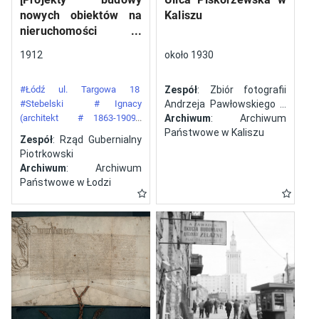
nowych obiektów na
Kaliszu
nieruchomości
gazowni miejskiej pod
1912
około 1930
numerem 34 przy ulicy
Targowej w mieście
#Łódź ul. Targowa 18
Zespół
: Zbiór fotografii
Łodzi]
#Stebelski
# Ignacy
Andrzeja Pawłowskiego z
(architekt
# 1863-1909)
Kalisza
Archiwum
: Archiwum
#Gazownia Miejska w Łodzi
Państwowe w Kaliszu
Zespół
: Rząd Gubernialny
Piotrkowski
Archiwum
: Archiwum
Państwowe w Łodzi