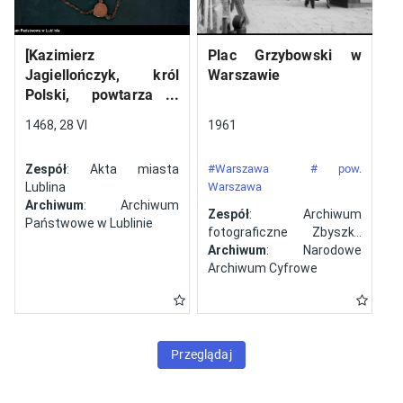
[Kazimierz
Plac Grzybowski w
Jagiellończyk, król
Warszawie
Polski, powtarza i
potwierdza dokument
1468, 28 VI
1961
wystawiony w Lublinie,
13 V 1461 r. przez
Zespół
: Akta miasta
#Warszawa
# pow.
Jana ze Szczekocin,
Lublina
Warszawa
starostę
Archiwum
: Archiwum
Zespół
: Archiwum
Państwowe w Lublinie
fotograficzne Zbyszka
Siemaszki
Archiwum
: Narodowe
Archiwum Cyfrowe
Przeglądaj