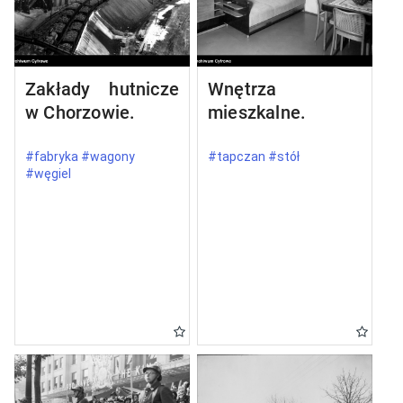
Zakłady hutnicze
Wnętrza
w Chorzowie.
mieszkalne.
#fabryka #wagony
#tapczan #stół
#węgiel