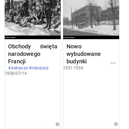
Obchody święta
Nowo
narodowego
wybudowane
Francji
budynki w
Częstochowie
#żołnierze #młodzież
1931-1934
1938/07/14