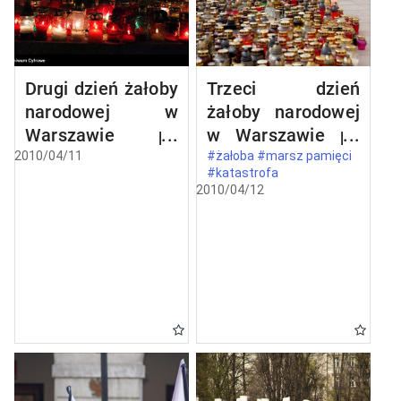
Drugi dzień żałoby
Trzeci dzień
narodowej w
żałoby narodowej
Warszawie po
w Warszawie po
katastrofie
katastrofie
2010/04/11
#żałoba #marsz pamięci
#katastrofa
lotniczej w
lotniczej w
2010/04/12
Smoleńsku
Smoleńsku