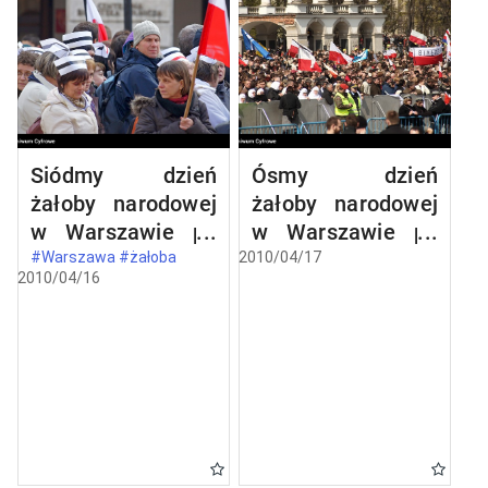
Siódmy dzień
Ósmy dzień
żałoby narodowej
żałoby narodowej
w Warszawie po
w Warszawie po
katastrofie
katastrofie
#Warszawa #żałoba
2010/04/17
2010/04/16
lotniczej w
lotniczej w
Smoleńsku
Smoleńsku