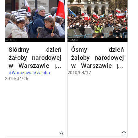
Siódmy dzień
Ósmy dzień
żałoby narodowej
żałoby narodowej
w Warszawie po
w Warszawie po
katastrofie
katastrofie
#Warszawa #żałoba
2010/04/17
2010/04/16
lotniczej w
lotniczej w
Smoleńsku
Smoleńsku