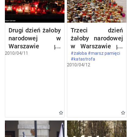
Drugi dzień żałoby
Trzeci dzień
narodowej w
żałoby narodowej
Warszawie po
w Warszawie po
katastrofie
katastrofie
2010/04/11
#żałoba #marsz pamięci
#katastrofa
lotniczej w
lotniczej w
2010/04/12
Smoleńsku
Smoleńsku