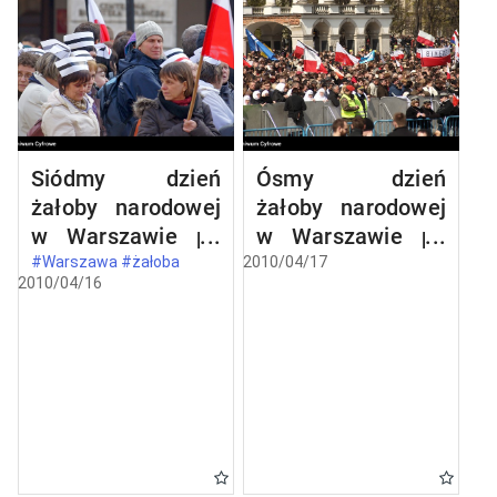
Siódmy dzień
Ósmy dzień
żałoby narodowej
żałoby narodowej
w Warszawie po
w Warszawie po
katastrofie
katastrofie
#Warszawa #żałoba
2010/04/17
2010/04/16
lotniczej w
lotniczej w
Smoleńsku
Smoleńsku