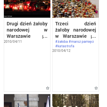
Drugi dzień żałoby
Trzeci dzień
narodowej w
żałoby narodowej
Warszawie po
w Warszawie po
katastrofie
katastrofie
2010/04/11
#żałoba #marsz pamięci
#katastrofa
lotniczej w
lotniczej w
2010/04/12
Smoleńsku
Smoleńsku