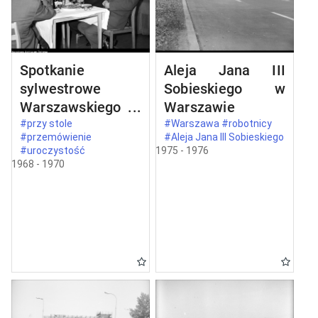
Spotkanie
Aleja Jana III
sylwestrowe
Sobieskiego w
Warszawskiego
Warszawie
Komitetu
#przy stole
#Warszawa #robotnicy
#przemówienie
#Aleja Jana III Sobieskiego
Zjednoczonego
#uroczystość
1975 - 1976
Stronnictwa
1968 - 1970
Ludowego w
Warszawie