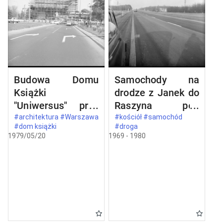
Budowa Domu
Samochody na
Książki
drodze z Janek do
"Uniwersus" przy
Raszyna pod
ul. Belwederskiej
Warszawą
#architektura #Warszawa
#kościół #samochód
#dom książki
#droga
20/22 w
1979/05/20
1969 - 1980
Warszawie