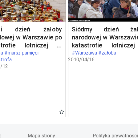
eci dzień żałoby
Siódmy dzień żał
dowej w Warszawie po
narodowej w Warszawi
strofie lotniczej w
katastrofie lotnicz
eńsku
Smoleńsku
a #marsz pamięci
#Warszawa #żałoba
trofa
2010/04/16
/12
e
Mapa strony
Polityka prywatności