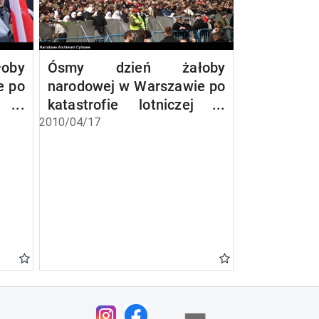
oby
Ósmy dzień żałoby
e po
narodowej w Warszawie po
ej w
katastrofie lotniczej w
Smoleńsku
2010/04/17