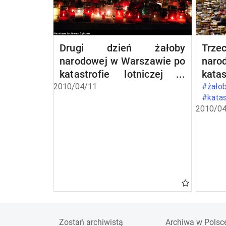
Drugi dzień żałoby
Trz
narodowej w Warszawie po
naro
katastrofie lotniczej w
kata
Smoleńsku
Smol
2010/04/11
#żałob
#katas
2010/04
Zostań archiwistą
Archiwa w Polsc