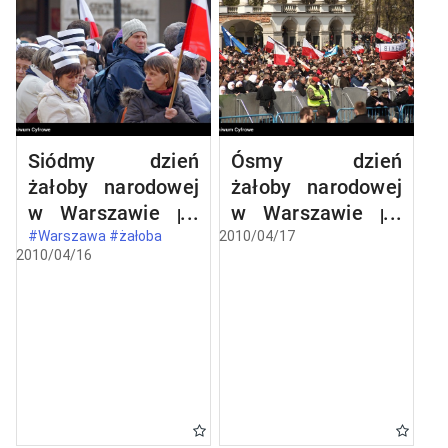
Siódmy dzień
Ósmy dzień
żałoby narodowej
żałoby narodowej
w Warszawie po
w Warszawie po
katastrofie
katastrofie
#Warszawa #żałoba
2010/04/17
2010/04/16
lotniczej w
lotniczej w
Smoleńsku
Smoleńsku