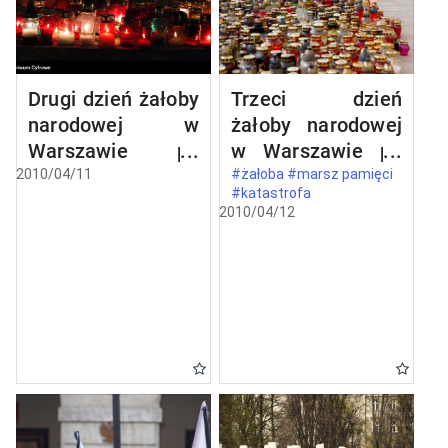
Drugi dzień żałoby
Trzeci dzień
narodowej w
żałoby narodowej
Warszawie po
w Warszawie po
katastrofie
katastrofie
2010/04/11
#żałoba #marsz pamięci
#katastrofa
lotniczej w
lotniczej w
2010/04/12
Smoleńsku
Smoleńsku