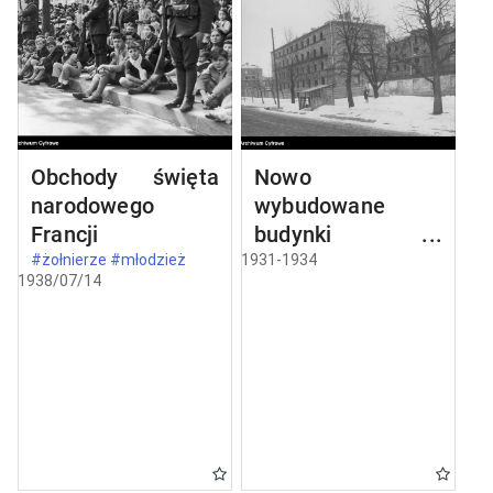
Obchody święta
Nowo
narodowego
wybudowane
Francji
budynki w
Częstochowie
#żołnierze #młodzież
1931-1934
1938/07/14