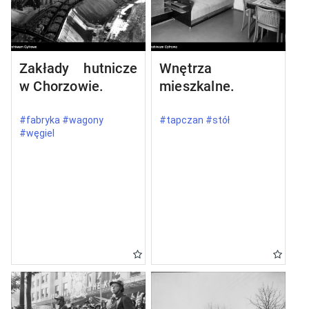
Zakłady hutnicze
Wnętrza
w Chorzowie.
mieszkalne.
#fabryka #wagony
#tapczan #stół
#węgiel