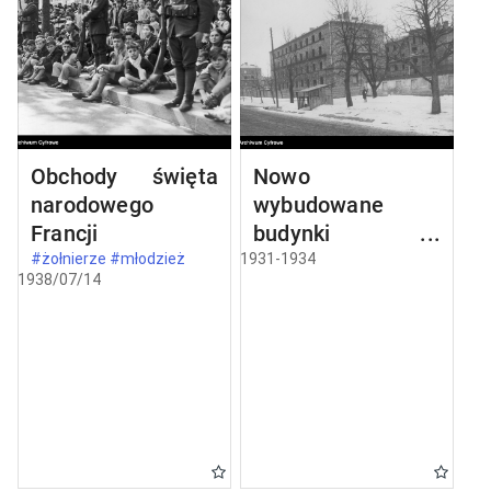
Obchody święta
Nowo
narodowego
wybudowane
Francji
budynki w
Częstochowie
#żołnierze #młodzież
1931-1934
1938/07/14