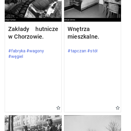
Zakłady hutnicze
Wnętrza
w Chorzowie.
mieszkalne.
#fabryka #wagony
#tapczan #stół
#węgiel