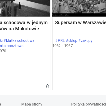
ka schodowa w jednym
Supersam w Warszawi
oków na Mokotowie
ki #klatka schodowa
#PRL #sklep #zakupy
ynka pocztowa
1962 - 1967
1970
e
Mapa strony
Polityka prywatności