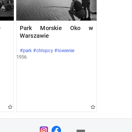
e
Park Morskie Oko w
Warszawie
#park #chłopcy #łowienie
1956