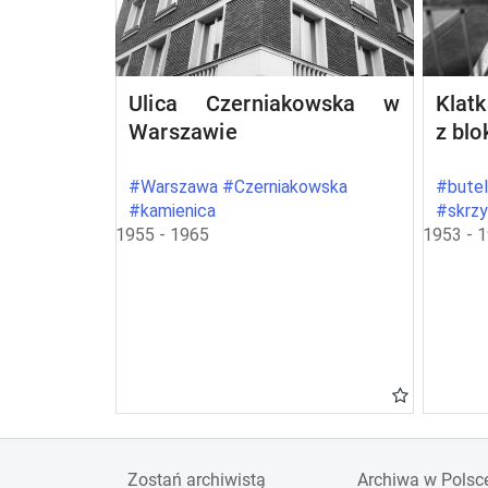
Ulica Czerniakowska w
Klat
Warszawie
z bl
#Warszawa #Czerniakowska
#butel
#kamienica
#skrz
1955 - 1965
1953 - 
Zostań archiwistą
Archiwa w Polsc