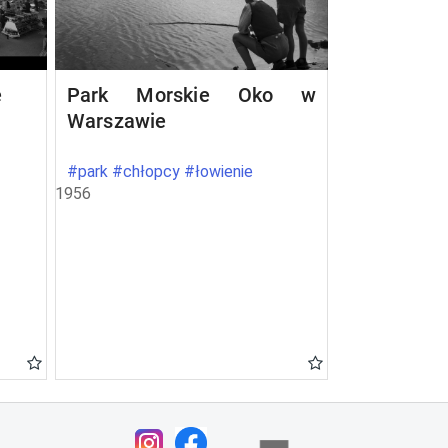
e
Park Morskie Oko w
Warszawie
#park #chłopcy #łowienie
1956