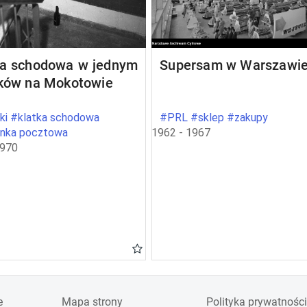
ka schodowa w jednym
Supersam w Warszawi
oków na Mokotowie
ki #klatka schodowa
#PRL #sklep #zakupy
ynka pocztowa
1962 - 1967
1970
e
Mapa strony
Polityka prywatności