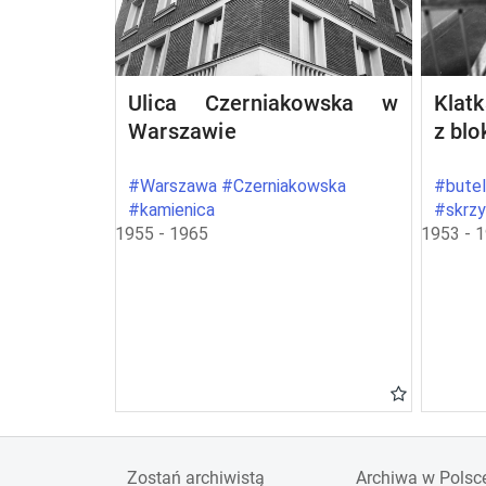
Ulica Czerniakowska w
Klat
Warszawie
z bl
#Warszawa #Czerniakowska
#butel
#kamienica
#skrz
1955 - 1965
1953 - 
Zostań archiwistą
Archiwa w Polsc