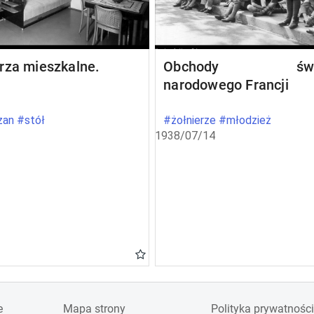
rza mieszkalne.
Obchody świę
narodowego Francji
an #stół
#żołnierze #młodzież
1938/07/14
e
Mapa strony
Polityka prywatności