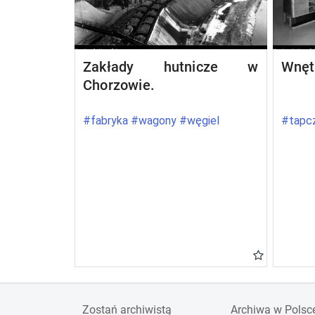
Zakłady hutnicze w
Wnęt
Chorzowie.
#fabryka #wagony #węgiel
#tapcz
Zostań archiwistą
Archiwa w Polsc