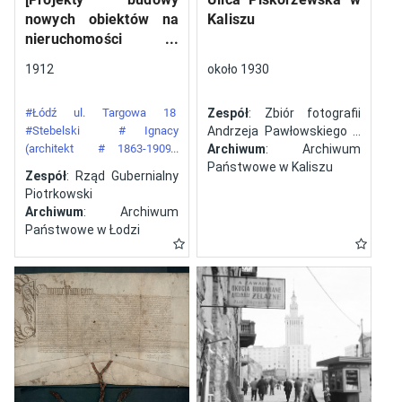
nowych obiektów na
Kaliszu
nieruchomości
gazowni miejskiej pod
1912
około 1930
numerem 34 przy ulicy
Targowej w mieście
#Łódź ul. Targowa 18
Zespół
: Zbiór fotografii
Łodzi]
#Stebelski
# Ignacy
Andrzeja Pawłowskiego z
(architekt
# 1863-1909)
Kalisza
Archiwum
: Archiwum
#Gazownia Miejska w Łodzi
Państwowe w Kaliszu
Zespół
: Rząd Gubernialny
Piotrkowski
Archiwum
: Archiwum
Państwowe w Łodzi