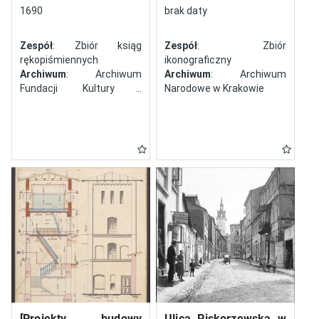
północy
1690
brak daty
Zespół
: Zbiór ksiąg
Zespół
: Zbiór
rękopiśmiennych
ikonograficzny
Archiwum
: Archiwum
Archiwum
: Archiwum
Fundacji Kultury i
Narodowe w Krakowie
Dziedzictwa Ormian
Polskich
[Projekty budowy
Ulica Piskorzewska w