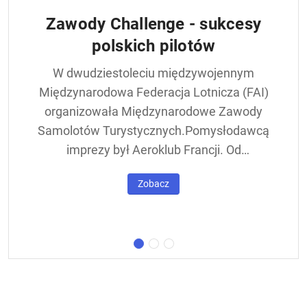
Zawody Challenge - sukcesy
polskich pilotów
W dwudziestoleciu międzywojennym
Międzynarodowa Federacja Lotnicza (FAI)
organizowała Międzynarodowe Zawody
Samolotów Turystycznych.Pomysłodawcą
imprezy był Aeroklub Francji. Od
francuskiej nazwy - Challenge International
Zobacz
de Tourisme – zawody nazywane były w
skrócie Challengem. Ich stałym punktem
był lot okrężny dookoła Europy, na którego
trasie znajdowała się m.in. Warszawa.
Ocenie podlegał też poziom techniczny
konstrukcji startujących w zawodach
samolotów. Ponadto przeprowadzano