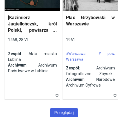
[Kazimierz
Plac Grzybowski w
Jagiellończyk, król
Warszawie
Polski, powtarza i
potwierdza dokument
1468, 28 VI
1961
wystawiony w Lublinie,
13 V 1461 r. przez
Zespół
: Akta miasta
#Warszawa
# pow.
Jana ze Szczekocin,
Lublina
Warszawa
starostę
Archiwum
: Archiwum
Zespół
: Archiwum
Państwowe w Lublinie
fotograficzne Zbyszka
Siemaszki
Archiwum
: Narodowe
Archiwum Cyfrowe
Przeglądaj