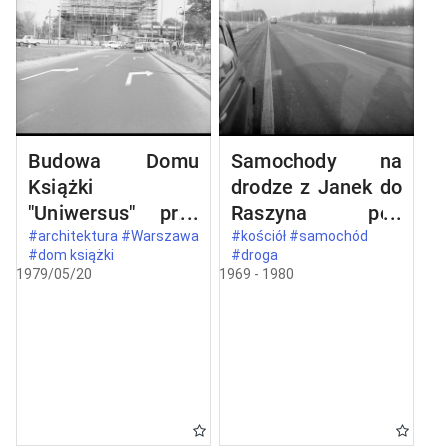
Budowa Domu
Samochody na
Książki
drodze z Janek do
"Uniwersus" przy
Raszyna pod
ul. Belwederskiej
Warszawą
#architektura #Warszawa
#kościół #samochód
#dom książki
#droga
20/22 w
1979/05/20
1969 - 1980
Warszawie