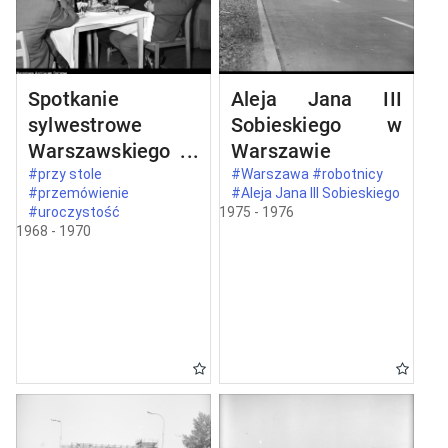
Spotkanie
Aleja Jana III
sylwestrowe
Sobieskiego w
Warszawskiego
Warszawie
Komitetu
#przy stole
#Warszawa #robotnicy
#przemówienie
#Aleja Jana III Sobieskiego
Zjednoczonego
#uroczystość
1975 - 1976
Stronnictwa
1968 - 1970
Ludowego w
Warszawie