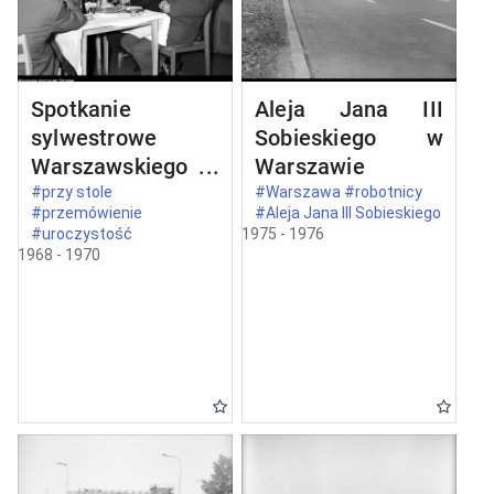
Spotkanie
Aleja Jana III
sylwestrowe
Sobieskiego w
Warszawskiego
Warszawie
Komitetu
#przy stole
#Warszawa #robotnicy
#przemówienie
#Aleja Jana III Sobieskiego
Zjednoczonego
#uroczystość
1975 - 1976
Stronnictwa
1968 - 1970
Ludowego w
Warszawie