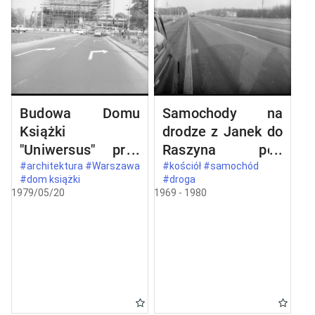
Budowa Domu
Samochody na
Książki
drodze z Janek do
"Uniwersus" przy
Raszyna pod
ul. Belwederskiej
Warszawą
#architektura #Warszawa
#kościół #samochód
#dom książki
#droga
20/22 w
1979/05/20
1969 - 1980
Warszawie