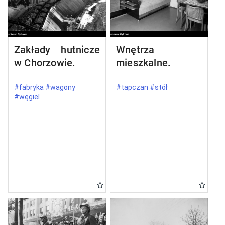
Zakłady hutnicze
Wnętrza
w Chorzowie.
mieszkalne.
#fabryka #wagony
#tapczan #stół
#węgiel