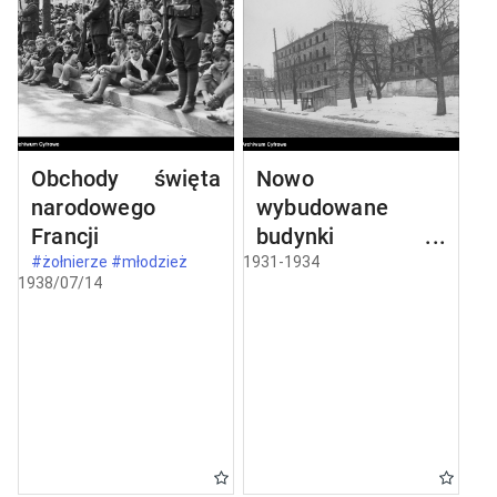
Obchody święta
Nowo
narodowego
wybudowane
Francji
budynki w
Częstochowie
#żołnierze #młodzież
1931-1934
1938/07/14