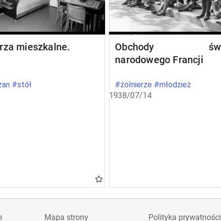
rza mieszkalne.
Obchody świę
narodowego Francji
an #stół
#żołnierze #młodzież
1938/07/14
e
Mapa strony
Polityka prywatności