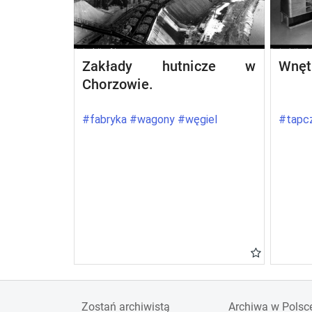
Zakłady hutnicze w
Wnęt
Chorzowie.
#fabryka #wagony #węgiel
#tapcz
Zostań archiwistą
Archiwa w Polsc