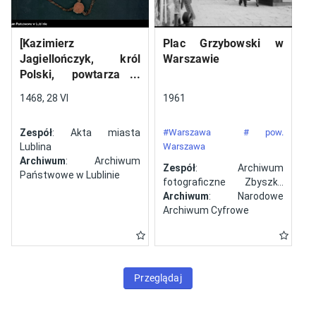
[Kazimierz
Plac Grzybowski w
Jagiellończyk, król
Warszawie
Polski, powtarza i
potwierdza dokument
1468, 28 VI
1961
wystawiony w Lublinie,
13 V 1461 r. przez
Zespół
: Akta miasta
#Warszawa
# pow.
Jana ze Szczekocin,
Lublina
Warszawa
starostę
Archiwum
: Archiwum
Zespół
: Archiwum
Państwowe w Lublinie
fotograficzne Zbyszka
Siemaszki
Archiwum
: Narodowe
Archiwum Cyfrowe
Przeglądaj