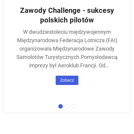
Zawody Challenge - sukcesy
polskich pilotów
W dwudziestoleciu międzywojennym
Międzynarodowa Federacja Lotnicza (FAI)
organizowała Międzynarodowe Zawody
Samolotów Turystycznych.Pomysłodawcą
imprezy był Aeroklub Francji. Od
francuskiej nazwy - Challenge International
Zobacz
de Tourisme – zawody nazywane były w
skrócie Challengem. Ich stałym punktem
był lot okrężny dookoła Europy, na którego
trasie znajdowała się m.in. Warszawa.
Ocenie podlegał też poziom techniczny
konstrukcji startujących w zawodach
samolotów. Ponadto przeprowadzano