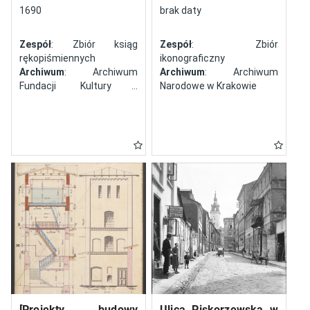
północy
1690
brak daty
Zespół
: Zbiór ksiąg
Zespół
: Zbiór
rękopiśmiennych
ikonograficzny
Archiwum
: Archiwum
Archiwum
: Archiwum
Fundacji Kultury i
Narodowe w Krakowie
Dziedzictwa Ormian
Polskich
[Projekty budowy
Ulica Piskorzewska w