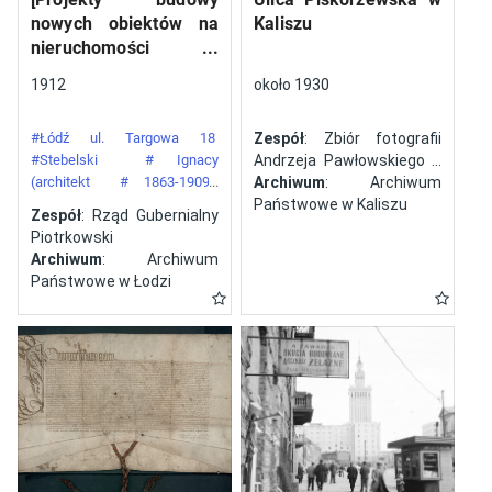
nowych obiektów na
Kaliszu
nieruchomości
gazowni miejskiej pod
1912
około 1930
numerem 34 przy ulicy
Targowej w mieście
#Łódź ul. Targowa 18
Zespół
: Zbiór fotografii
Łodzi]
#Stebelski
# Ignacy
Andrzeja Pawłowskiego z
(architekt
# 1863-1909)
Kalisza
Archiwum
: Archiwum
#Gazownia Miejska w Łodzi
Państwowe w Kaliszu
Zespół
: Rząd Gubernialny
Piotrkowski
Archiwum
: Archiwum
Państwowe w Łodzi