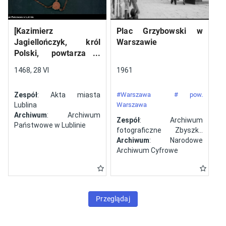
[Kazimierz
Plac Grzybowski w
Jagiellończyk, król
Warszawie
Polski, powtarza i
potwierdza dokument
1468, 28 VI
1961
wystawiony w Lublinie,
13 V 1461 r. przez
Zespół
: Akta miasta
#Warszawa
# pow.
Jana ze Szczekocin,
Lublina
Warszawa
starostę
Archiwum
: Archiwum
Zespół
: Archiwum
Państwowe w Lublinie
fotograficzne Zbyszka
Siemaszki
Archiwum
: Narodowe
Archiwum Cyfrowe
Przeglądaj