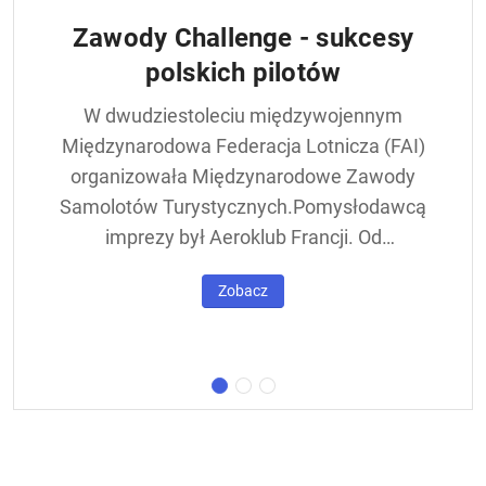
Zawody Challenge - sukcesy
polskich pilotów
W dwudziestoleciu międzywojennym
Międzynarodowa Federacja Lotnicza (FAI)
organizowała Międzynarodowe Zawody
Samolotów Turystycznych.Pomysłodawcą
imprezy był Aeroklub Francji. Od
francuskiej nazwy - Challenge International
Zobacz
de Tourisme – zawody nazywane były w
skrócie Challengem. Ich stałym punktem
był lot okrężny dookoła Europy, na którego
trasie znajdowała się m.in. Warszawa.
Ocenie podlegał też poziom techniczny
konstrukcji startujących w zawodach
samolotów. Ponadto przeprowadzano