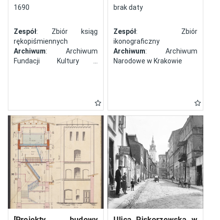
północy
1690
brak daty
Zespół
: Zbiór ksiąg
Zespół
: Zbiór
rękopiśmiennych
ikonograficzny
Archiwum
: Archiwum
Archiwum
: Archiwum
Fundacji Kultury i
Narodowe w Krakowie
Dziedzictwa Ormian
Polskich
[Projekty budowy
Ulica Piskorzewska w