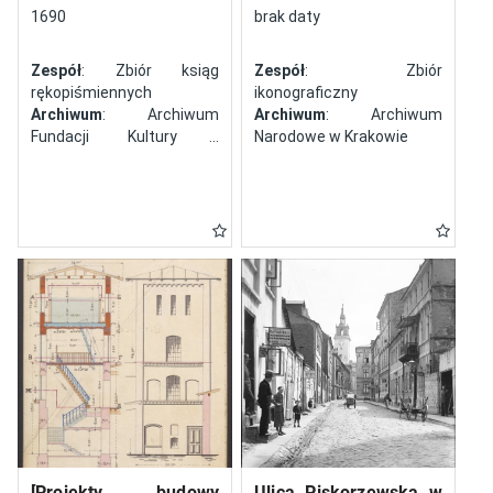
północy
1690
brak daty
Zespół
: Zbiór ksiąg
Zespół
: Zbiór
rękopiśmiennych
ikonograficzny
Archiwum
: Archiwum
Archiwum
: Archiwum
Fundacji Kultury i
Narodowe w Krakowie
Dziedzictwa Ormian
Polskich
[Projekty budowy
Ulica Piskorzewska w