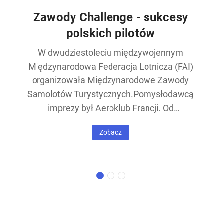
Zawody Challenge - sukcesy
polskich pilotów
W dwudziestoleciu międzywojennym
Międzynarodowa Federacja Lotnicza (FAI)
organizowała Międzynarodowe Zawody
Samolotów Turystycznych.Pomysłodawcą
imprezy był Aeroklub Francji. Od
francuskiej nazwy - Challenge International
Zobacz
de Tourisme – zawody nazywane były w
skrócie Challengem. Ich stałym punktem
był lot okrężny dookoła Europy, na którego
trasie znajdowała się m.in. Warszawa.
Ocenie podlegał też poziom techniczny
konstrukcji startujących w zawodach
samolotów. Ponadto przeprowadzano