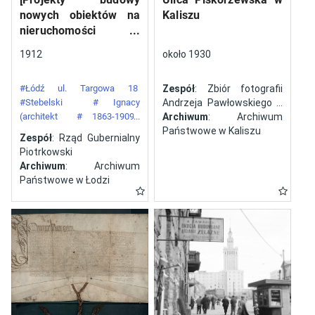
nowych obiektów na
Kaliszu
nieruchomości
gazowni miejskiej pod
1912
około 1930
numerem 34 przy ulicy
Targowej w mieście
#Łódź ul. Targowa 18
Zespół
: Zbiór fotografii
Łodzi]
#Stebelski
# Ignacy
Andrzeja Pawłowskiego z
(architekt
# 1863-1909)
Kalisza
Archiwum
: Archiwum
#Gazownia Miejska w Łodzi
Państwowe w Kaliszu
Zespół
: Rząd Gubernialny
Piotrkowski
Archiwum
: Archiwum
Państwowe w Łodzi