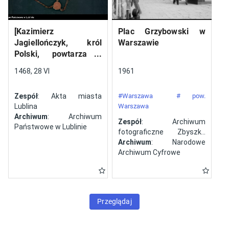
[Kazimierz
Plac Grzybowski w
Jagiellończyk, król
Warszawie
Polski, powtarza i
potwierdza dokument
1468, 28 VI
1961
wystawiony w Lublinie,
13 V 1461 r. przez
Zespół
: Akta miasta
#Warszawa
# pow.
Jana ze Szczekocin,
Lublina
Warszawa
starostę
Archiwum
: Archiwum
Zespół
: Archiwum
Państwowe w Lublinie
fotograficzne Zbyszka
Siemaszki
Archiwum
: Narodowe
Archiwum Cyfrowe
Przeglądaj