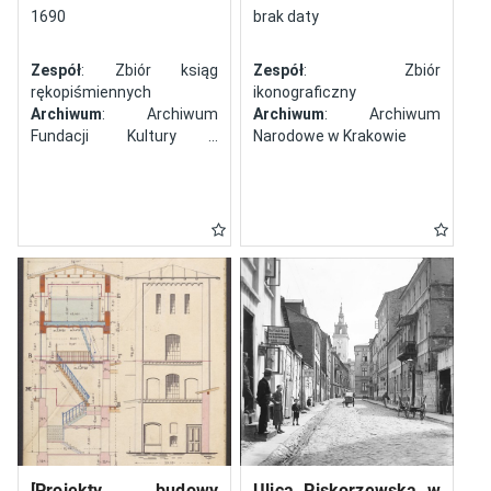
północy
1690
brak daty
Zespół
: Zbiór ksiąg
Zespół
: Zbiór
rękopiśmiennych
ikonograficzny
Archiwum
: Archiwum
Archiwum
: Archiwum
Fundacji Kultury i
Narodowe w Krakowie
Dziedzictwa Ormian
Polskich
[Projekty budowy
Ulica Piskorzewska w