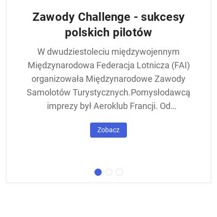
Zawody Challenge - sukcesy
polskich pilotów
W dwudziestoleciu międzywojennym
Międzynarodowa Federacja Lotnicza (FAI)
organizowała Międzynarodowe Zawody
Samolotów Turystycznych.Pomysłodawcą
imprezy był Aeroklub Francji. Od
francuskiej nazwy - Challenge International
Zobacz
de Tourisme – zawody nazywane były w
skrócie Challengem. Ich stałym punktem
był lot okrężny dookoła Europy, na którego
trasie znajdowała się m.in. Warszawa.
Ocenie podlegał też poziom techniczny
konstrukcji startujących w zawodach
samolotów. Ponadto przeprowadzano