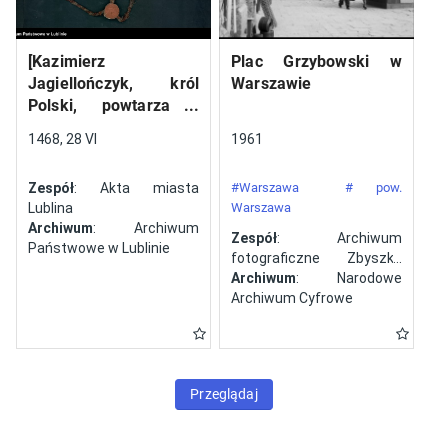
[Kazimierz
Plac Grzybowski w
Jagiellończyk, król
Warszawie
Polski, powtarza i
potwierdza dokument
1468, 28 VI
1961
wystawiony w Lublinie,
13 V 1461 r. przez
Zespół
: Akta miasta
#Warszawa
# pow.
Jana ze Szczekocin,
Lublina
Warszawa
starostę
Archiwum
: Archiwum
Zespół
: Archiwum
Państwowe w Lublinie
fotograficzne Zbyszka
Siemaszki
Archiwum
: Narodowe
Archiwum Cyfrowe
Przeglądaj