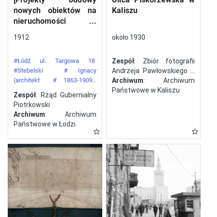
nowych obiektów na
Kaliszu
nieruchomości
gazowni miejskiej pod
1912
około 1930
numerem 34 przy ulicy
Targowej w mieście
#Łódź ul. Targowa 18
Zespół
: Zbiór fotografii
Łodzi]
#Stebelski
# Ignacy
Andrzeja Pawłowskiego z
(architekt
# 1863-1909)
Kalisza
Archiwum
: Archiwum
#Gazownia Miejska w Łodzi
Państwowe w Kaliszu
Zespół
: Rząd Gubernialny
Piotrkowski
Archiwum
: Archiwum
Państwowe w Łodzi