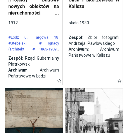
nowych obiektów na
Kaliszu
nieruchomości
gazowni miejskiej pod
1912
około 1930
numerem 34 przy ulicy
Targowej w mieście
#Łódź ul. Targowa 18
Zespół
: Zbiór fotografii
Łodzi]
#Stebelski
# Ignacy
Andrzeja Pawłowskiego z
(architekt
# 1863-1909)
Kalisza
Archiwum
: Archiwum
#Gazownia Miejska w Łodzi
Państwowe w Kaliszu
Zespół
: Rząd Gubernialny
Piotrkowski
Archiwum
: Archiwum
Państwowe w Łodzi