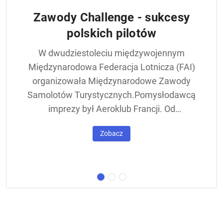
Zawody Challenge - sukcesy
polskich pilotów
W dwudziestoleciu międzywojennym
Międzynarodowa Federacja Lotnicza (FAI)
organizowała Międzynarodowe Zawody
Samolotów Turystycznych.Pomysłodawcą
imprezy był Aeroklub Francji. Od
francuskiej nazwy - Challenge International
Zobacz
de Tourisme – zawody nazywane były w
skrócie Challengem. Ich stałym punktem
był lot okrężny dookoła Europy, na którego
trasie znajdowała się m.in. Warszawa.
Ocenie podlegał też poziom techniczny
konstrukcji startujących w zawodach
samolotów. Ponadto przeprowadzano