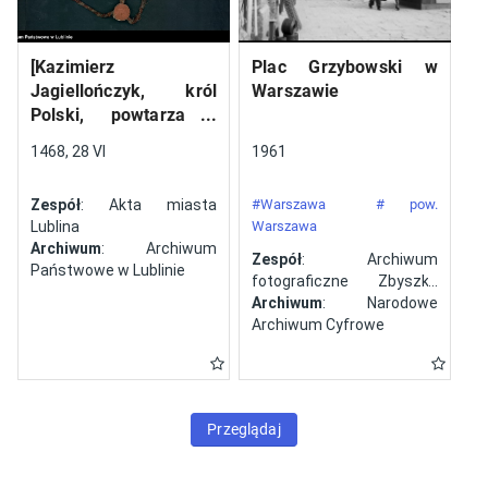
[Kazimierz
Plac Grzybowski w
Jagiellończyk, król
Warszawie
Polski, powtarza i
potwierdza dokument
1468, 28 VI
1961
wystawiony w Lublinie,
13 V 1461 r. przez
Zespół
: Akta miasta
#Warszawa
# pow.
Jana ze Szczekocin,
Lublina
Warszawa
starostę
Archiwum
: Archiwum
Zespół
: Archiwum
Państwowe w Lublinie
fotograficzne Zbyszka
Siemaszki
Archiwum
: Narodowe
Archiwum Cyfrowe
Przeglądaj