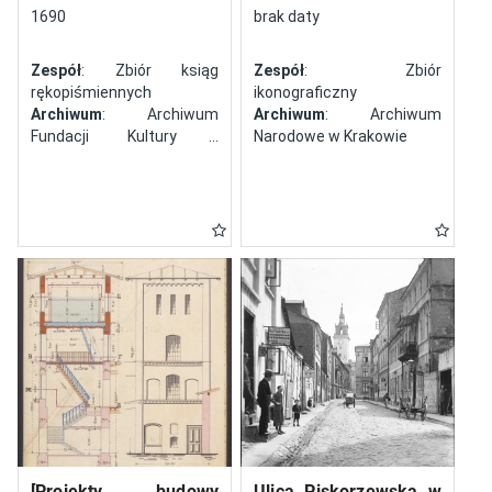
północy
1690
brak daty
Zespół
: Zbiór ksiąg
Zespół
: Zbiór
rękopiśmiennych
ikonograficzny
Archiwum
: Archiwum
Archiwum
: Archiwum
Fundacji Kultury i
Narodowe w Krakowie
Dziedzictwa Ormian
Polskich
[Projekty budowy
Ulica Piskorzewska w