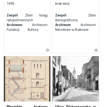
północy
1690
brak daty
Zespół
: Zbiór ksiąg
Zespół
: Zbiór
rękopiśmiennych
ikonograficzny
Archiwum
: Archiwum
Archiwum
: Archiwum
Fundacji Kultury i
Narodowe w Krakowie
Dziedzictwa Ormian
Polskich
[Projekty budowy
Ulica Piskorzewska w