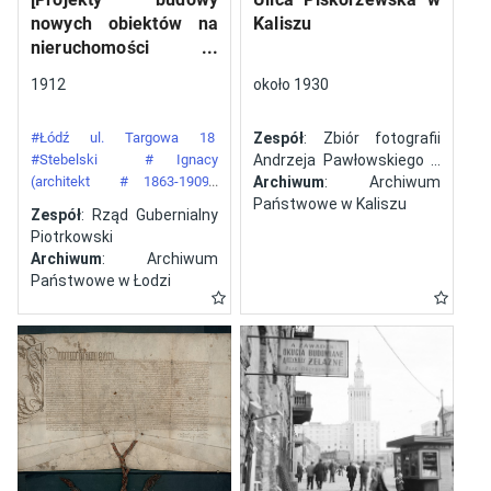
nowych obiektów na
Kaliszu
nieruchomości
gazowni miejskiej pod
1912
około 1930
numerem 34 przy ulicy
Targowej w mieście
#Łódź ul. Targowa 18
Zespół
: Zbiór fotografii
Łodzi]
#Stebelski
# Ignacy
Andrzeja Pawłowskiego z
(architekt
# 1863-1909)
Kalisza
Archiwum
: Archiwum
#Gazownia Miejska w Łodzi
Państwowe w Kaliszu
Zespół
: Rząd Gubernialny
Piotrkowski
Archiwum
: Archiwum
Państwowe w Łodzi