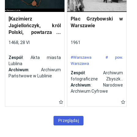
[Kazimierz
Plac Grzybowski w
Jagiellończyk, król
Warszawie
Polski, powtarza i
potwierdza dokument
1468, 28 VI
1961
wystawiony w Lublinie,
13 V 1461 r. przez
Zespół
: Akta miasta
#Warszawa
# pow.
Jana ze Szczekocin,
Lublina
Warszawa
starostę
Archiwum
: Archiwum
Zespół
: Archiwum
Państwowe w Lublinie
fotograficzne Zbyszka
Siemaszki
Archiwum
: Narodowe
Archiwum Cyfrowe
Przeglądaj