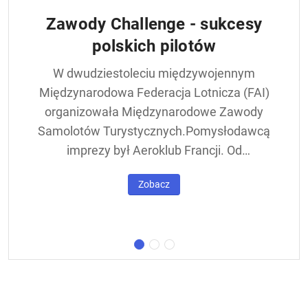
Zawody Challenge - sukcesy
polskich pilotów
W dwudziestoleciu międzywojennym
Międzynarodowa Federacja Lotnicza (FAI)
organizowała Międzynarodowe Zawody
Samolotów Turystycznych.Pomysłodawcą
imprezy był Aeroklub Francji. Od
francuskiej nazwy - Challenge International
Zobacz
de Tourisme – zawody nazywane były w
skrócie Challengem. Ich stałym punktem
był lot okrężny dookoła Europy, na którego
trasie znajdowała się m.in. Warszawa.
Ocenie podlegał też poziom techniczny
konstrukcji startujących w zawodach
samolotów. Ponadto przeprowadzano