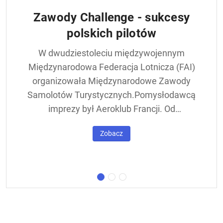
Zawody Challenge - sukcesy
polskich pilotów
W dwudziestoleciu międzywojennym
Międzynarodowa Federacja Lotnicza (FAI)
organizowała Międzynarodowe Zawody
Samolotów Turystycznych.Pomysłodawcą
imprezy był Aeroklub Francji. Od
francuskiej nazwy - Challenge International
Zobacz
de Tourisme – zawody nazywane były w
skrócie Challengem. Ich stałym punktem
był lot okrężny dookoła Europy, na którego
trasie znajdowała się m.in. Warszawa.
Ocenie podlegał też poziom techniczny
konstrukcji startujących w zawodach
samolotów. Ponadto przeprowadzano