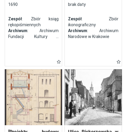
północy
1690
brak daty
Zespół
: Zbiór ksiąg
Zespół
: Zbiór
rękopiśmiennych
ikonograficzny
Archiwum
: Archiwum
Archiwum
: Archiwum
Fundacji Kultury i
Narodowe w Krakowie
Dziedzictwa Ormian
Polskich
[Projekty budowy
Ulica Piskorzewska w