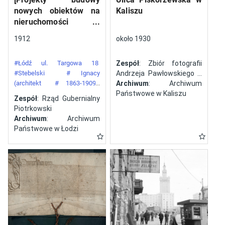
nowych obiektów na
Kaliszu
nieruchomości
gazowni miejskiej pod
1912
około 1930
numerem 34 przy ulicy
Targowej w mieście
#Łódź ul. Targowa 18
Zespół
: Zbiór fotografii
Łodzi]
#Stebelski
# Ignacy
Andrzeja Pawłowskiego z
(architekt
# 1863-1909)
Kalisza
Archiwum
: Archiwum
#Gazownia Miejska w Łodzi
Państwowe w Kaliszu
Zespół
: Rząd Gubernialny
Piotrkowski
Archiwum
: Archiwum
Państwowe w Łodzi