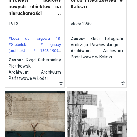
nowych obiektów na
Kaliszu
nieruchomości
gazowni miejskiej pod
1912
około 1930
numerem 34 przy ulicy
Targowej w mieście
#Łódź ul. Targowa 18
Zespół
: Zbiór fotografii
Łodzi]
#Stebelski
# Ignacy
Andrzeja Pawłowskiego z
(architekt
# 1863-1909)
Kalisza
Archiwum
: Archiwum
#Gazownia Miejska w Łodzi
Państwowe w Kaliszu
Zespół
: Rząd Gubernialny
Piotrkowski
Archiwum
: Archiwum
Państwowe w Łodzi