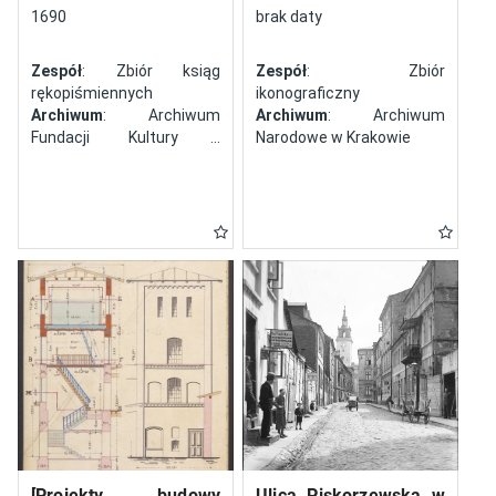
północy
1690
brak daty
Zespół
: Zbiór ksiąg
Zespół
: Zbiór
rękopiśmiennych
ikonograficzny
Archiwum
: Archiwum
Archiwum
: Archiwum
Fundacji Kultury i
Narodowe w Krakowie
Dziedzictwa Ormian
Polskich
[Projekty budowy
Ulica Piskorzewska w