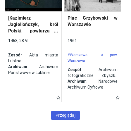
[Kazimierz
Plac Grzybowski w
Jagiellończyk, król
Warszawie
Polski, powtarza i
potwierdza dokument
1468, 28 VI
1961
wystawiony w Lublinie,
13 V 1461 r. przez
Zespół
: Akta miasta
#Warszawa
# pow.
Jana ze Szczekocin,
Lublina
Warszawa
starostę
Archiwum
: Archiwum
Zespół
: Archiwum
Państwowe w Lublinie
fotograficzne Zbyszka
Siemaszki
Archiwum
: Narodowe
Archiwum Cyfrowe
Przeglądaj