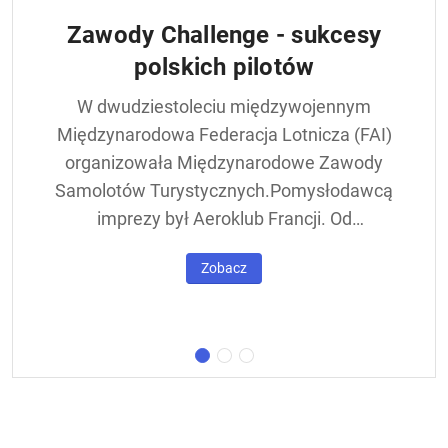
Zawody Challenge - sukcesy
polskich pilotów
W dwudziestoleciu międzywojennym
Międzynarodowa Federacja Lotnicza (FAI)
organizowała Międzynarodowe Zawody
Samolotów Turystycznych.Pomysłodawcą
imprezy był Aeroklub Francji. Od
francuskiej nazwy - Challenge International
Zobacz
de Tourisme – zawody nazywane były w
skrócie Challengem. Ich stałym punktem
był lot okrężny dookoła Europy, na którego
trasie znajdowała się m.in. Warszawa.
Ocenie podlegał też poziom techniczny
konstrukcji startujących w zawodach
samolotów. Ponadto przeprowadzano