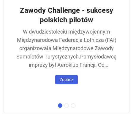
Zawody Challenge - sukcesy
polskich pilotów
W dwudziestoleciu międzywojennym
Międzynarodowa Federacja Lotnicza (FAI)
organizowała Międzynarodowe Zawody
Samolotów Turystycznych.Pomysłodawcą
imprezy był Aeroklub Francji. Od
francuskiej nazwy - Challenge International
Zobacz
de Tourisme – zawody nazywane były w
skrócie Challengem. Ich stałym punktem
był lot okrężny dookoła Europy, na którego
trasie znajdowała się m.in. Warszawa.
Ocenie podlegał też poziom techniczny
konstrukcji startujących w zawodach
samolotów. Ponadto przeprowadzano