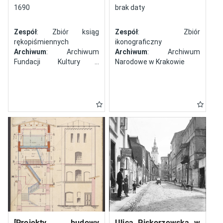
północy
1690
brak daty
Zespół
: Zbiór ksiąg
Zespół
: Zbiór
rękopiśmiennych
ikonograficzny
Archiwum
: Archiwum
Archiwum
: Archiwum
Fundacji Kultury i
Narodowe w Krakowie
Dziedzictwa Ormian
Polskich
[Projekty budowy
Ulica Piskorzewska w