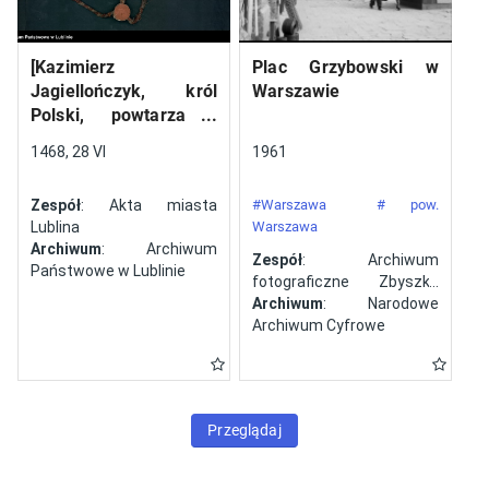
[Kazimierz
Plac Grzybowski w
Jagiellończyk, król
Warszawie
Polski, powtarza i
potwierdza dokument
1468, 28 VI
1961
wystawiony w Lublinie,
13 V 1461 r. przez
Zespół
: Akta miasta
#Warszawa
# pow.
Jana ze Szczekocin,
Lublina
Warszawa
starostę
Archiwum
: Archiwum
Zespół
: Archiwum
Państwowe w Lublinie
fotograficzne Zbyszka
Siemaszki
Archiwum
: Narodowe
Archiwum Cyfrowe
Przeglądaj