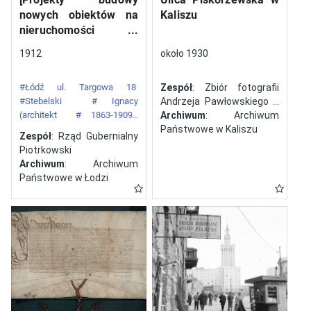
nowych obiektów na
Kaliszu
nieruchomości
gazowni miejskiej pod
1912
około 1930
numerem 34 przy ulicy
Targowej w mieście
#Łódź ul. Targowa 18
Zespół
: Zbiór fotografii
Łodzi]
#Stebelski
# Ignacy
Andrzeja Pawłowskiego z
(architekt
# 1863-1909)
Kalisza
Archiwum
: Archiwum
#Gazownia Miejska w Łodzi
Państwowe w Kaliszu
Zespół
: Rząd Gubernialny
Piotrkowski
Archiwum
: Archiwum
Państwowe w Łodzi