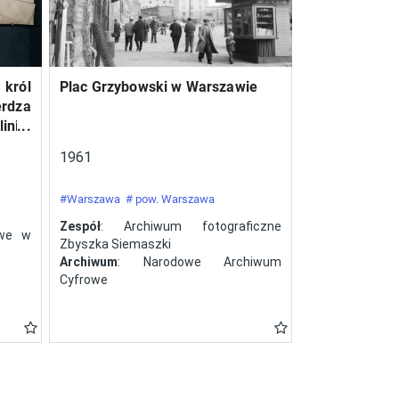
 król
Plac Grzybowski w Warszawie
erdza
inie,
a ze
1961
#Warszawa
# pow. Warszawa
Zespół
: Archiwum fotograficzne
owe w
Zbyszka Siemaszki
Archiwum
: Narodowe Archiwum
Cyfrowe