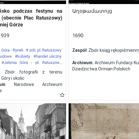
isko podczas festynu na
Աղօթամատոյց
 (obecnie Plac Ratuszowy)
niej Górze
1939
1690
 Góra - Rynek
# zob. pl. Ratuszowy
Zespół
: Zbiór ksiąg rękopiśmien
 ludowe
#kobiety
#handel uliczny
#Jelenia Góra - pl. Ratuszowy
Archiwum
: Archiwum Fundacji Kul
y
Dziedzictwa Ormian Polskich
: Zbiór fotografii z terenu
 Góry i okolic
wum
: Narodowe Archiwum
e