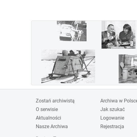
wygraną załogi w składzie
Jerzy Bajan i Gustaw
Pokrzywka. Jednak ze
względu na koszty Polska
wycofała się z udziału i
organizacji imprezy w
1936 roku. Inne kraje,
zaangażowane w rozwój
lotnictwa wojskowego w
związku z przewidywana
wojną, nie przejęły roli
gospodarza zawodów,
Zostań archiwistą
Archiwa w Polsc
których już nie
O serwisie
Jak szukać
reaktywowano.
Aktualności
Logowanie
Nasze Archiwa
Rejestracja