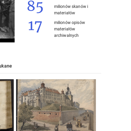
85
milionów skanów i
materiałów
17
milionów opisów
materiałów
archiwalnych
zukane