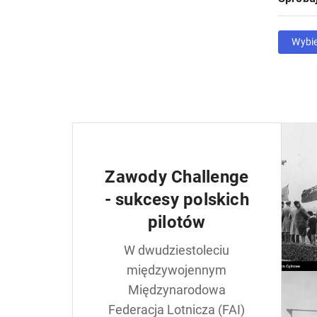
Wybi
Zawody Challenge
- sukcesy polskich
pilotów
W dwudziestoleciu
międzywojennym
Międzynarodowa
Federacja Lotnicza (FAI)