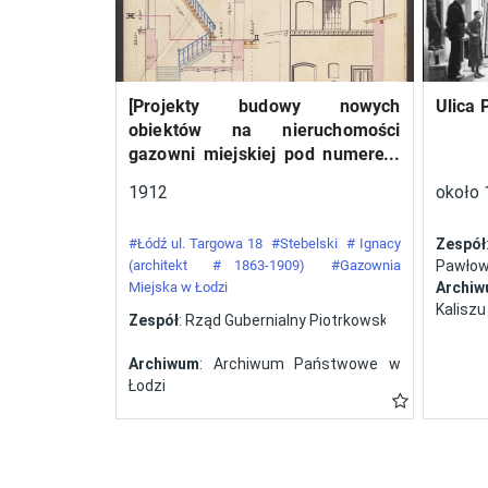
względem liczebności
ekipa (12 załóg),
startująca wyłącznie na
[Projekty budowy nowych
Ulica 
samolotach polskiej
obiektów na nieruchomości
konstrukcji. W Challenge’u
gazowni miejskiej pod numerem
z roku 1932 wzięło udział
34 przy ulicy Targowej w mieście
1912
około 
pięć polskich załóg, a
Łodzi]
zwycięstwo odnieśli
#Łódź ul. Targowa 18
#Stebelski
# Ignacy
Zespół
Franciszek Żwirko i
(architekt
# 1863-1909)
#Gazownia
Pawłows
Miejska w Łodzi
Archi
Stanisław Wigura na RWD-
Kaliszu
Zespół
: Rząd Gubernialny Piotrkowski
6. Tym samym Polsce
przypadła organizacja
Archiwum
: Archiwum Państwowe w
kolejnej odsłony zawodów.
Łodzi
Zorganizowany przez
Aeroklub Polski konkurs w
roku 1934 zakończył się