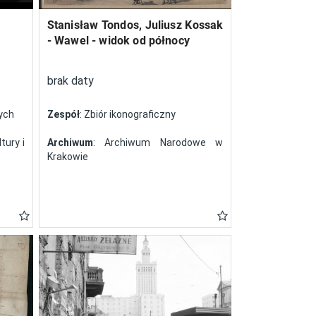
Stanisław Tondos, Juliusz Kossak
- Wawel - widok od północy
brak daty
nych
Zespół
: Zbiór ikonograficzny
tury i
Archiwum
: Archiwum Narodowe w
Krakowie