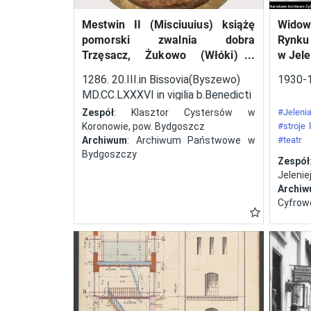
techniczny konstrukcji
Mestwin II (Misciuuius) książę
Widow
startujących w zawodach
pomorski zwalnia dobra
Rynku
samolotów. Ponadto
Trzęsacz, Żukowo (Włóki) i
w Jele
przeprowadzano próby
Dobrcz w kasztelanii
1286. 20.III.in Bissovia(Byszewo)
1930-
wyszogrodzkiej, należące do
zużycia paliwa, szybkiego
MD.CC.LXXXVI in vigilia b.Benedicti
klasztoru cystersów w
uruchomienia silnika,
abbatos.
Zespół
: Klasztor Cystersów w
#Jelenia
Koronowie, pow. Bydgoszcz
#stroje
oceniano czas i sposób
Archiwum
: Archiwum Państwowe w
#teatr
składania i rozkładania
Bydgoszczy
#festyn
Zespół
skrzydeł. Odbyły się cztery
Jeleniej
edycje tej imprezy – w
Archi
Cyfrow
latach 1929, 1930, 1932 i
1934. W zawodach brały
także udział panie. Polscy
lotnicy zadebiutowali
podczas zawodów w roku
1930. Była to druga pod