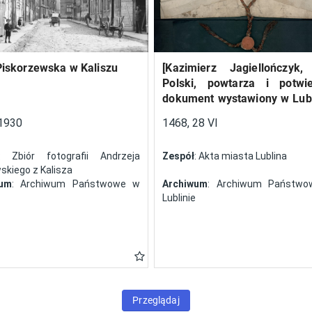
Piskorzewska w Kaliszu
[Kazimierz Jagiellończyk,
Polski, powtarza i potwi
dokument wystawiony w Lubl
13 V 1461 r. przez Jan
1930
1468, 28 VI
Szczekocin, starostę
: Zbiór fotografii Andrzeja
Zespół
: Akta miasta Lublina
kiego z Kalisza
wum
: Archiwum Państwowe w
Archiwum
: Archiwum Państw
Lublinie
Przeglądaj