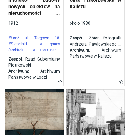
nowych obiektów na
Kaliszu
nieruchomości
gazowni miejskiej pod
1912
około 1930
numerem 34 przy ulicy
Targowej w mieście
#Łódź ul. Targowa 18
Zespół
: Zbiór fotografii
Łodzi]
#Stebelski
# Ignacy
Andrzeja Pawłowskiego z
(architekt
# 1863-1909)
Kalisza
Archiwum
: Archiwum
#Gazownia Miejska w Łodzi
Państwowe w Kaliszu
Zespół
: Rząd Gubernialny
Piotrkowski
Archiwum
: Archiwum
Państwowe w Łodzi