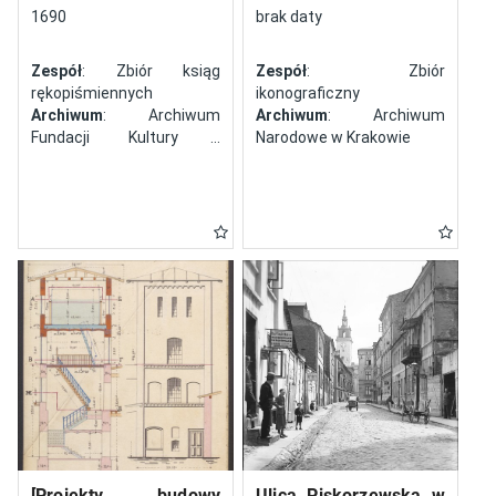
północy
1690
brak daty
Zespół
: Zbiór ksiąg
Zespół
: Zbiór
rękopiśmiennych
ikonograficzny
Archiwum
: Archiwum
Archiwum
: Archiwum
Fundacji Kultury i
Narodowe w Krakowie
Dziedzictwa Ormian
Polskich
[Projekty budowy
Ulica Piskorzewska w