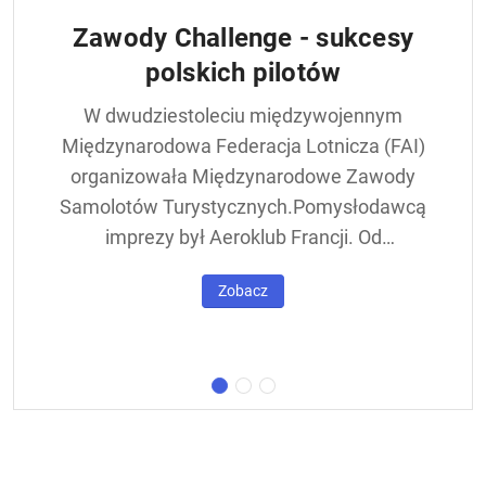
Zawody Challenge - sukcesy
polskich pilotów
W dwudziestoleciu międzywojennym
Międzynarodowa Federacja Lotnicza (FAI)
organizowała Międzynarodowe Zawody
Samolotów Turystycznych.Pomysłodawcą
imprezy był Aeroklub Francji. Od
francuskiej nazwy - Challenge International
Zobacz
de Tourisme – zawody nazywane były w
skrócie Challengem. Ich stałym punktem
był lot okrężny dookoła Europy, na którego
trasie znajdowała się m.in. Warszawa.
Ocenie podlegał też poziom techniczny
konstrukcji startujących w zawodach
samolotów. Ponadto przeprowadzano