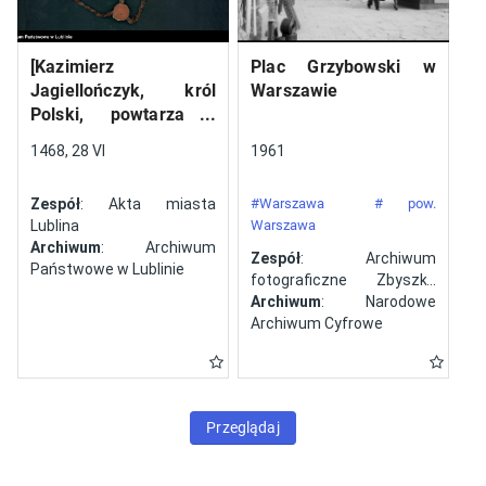
[Kazimierz
Plac Grzybowski w
Jagiellończyk, król
Warszawie
Polski, powtarza i
potwierdza dokument
1468, 28 VI
1961
wystawiony w Lublinie,
13 V 1461 r. przez
Zespół
: Akta miasta
#Warszawa
# pow.
Jana ze Szczekocin,
Lublina
Warszawa
starostę
Archiwum
: Archiwum
Zespół
: Archiwum
Państwowe w Lublinie
fotograficzne Zbyszka
Siemaszki
Archiwum
: Narodowe
Archiwum Cyfrowe
Przeglądaj