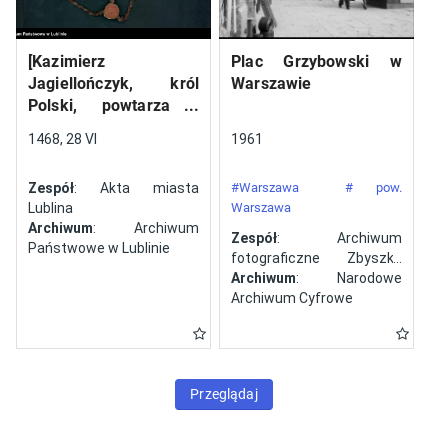
[Kazimierz
Plac Grzybowski w
Jagiellończyk, król
Warszawie
Polski, powtarza i
potwierdza dokument
1468, 28 VI
1961
wystawiony w Lublinie,
13 V 1461 r. przez
Zespół
: Akta miasta
#Warszawa
# pow.
Jana ze Szczekocin,
Lublina
Warszawa
starostę
Archiwum
: Archiwum
Zespół
: Archiwum
Państwowe w Lublinie
fotograficzne Zbyszka
Siemaszki
Archiwum
: Narodowe
Archiwum Cyfrowe
Przeglądaj