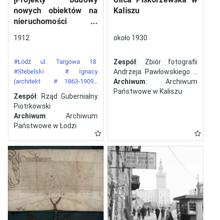
nowych obiektów na
Kaliszu
nieruchomości
gazowni miejskiej pod
1912
około 1930
numerem 34 przy ulicy
Targowej w mieście
#Łódź ul. Targowa 18
Zespół
: Zbiór fotografii
Łodzi]
#Stebelski
# Ignacy
Andrzeja Pawłowskiego z
(architekt
# 1863-1909)
Kalisza
Archiwum
: Archiwum
#Gazownia Miejska w Łodzi
Państwowe w Kaliszu
Zespół
: Rząd Gubernialny
Piotrkowski
Archiwum
: Archiwum
Państwowe w Łodzi