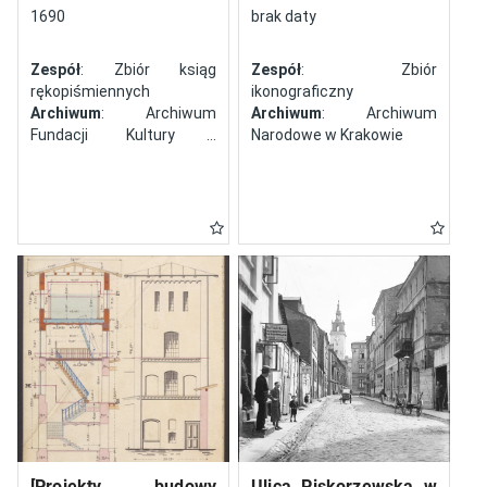
północy
1690
brak daty
Zespół
: Zbiór ksiąg
Zespół
: Zbiór
rękopiśmiennych
ikonograficzny
Archiwum
: Archiwum
Archiwum
: Archiwum
Fundacji Kultury i
Narodowe w Krakowie
Dziedzictwa Ormian
Polskich
[Projekty budowy
Ulica Piskorzewska w