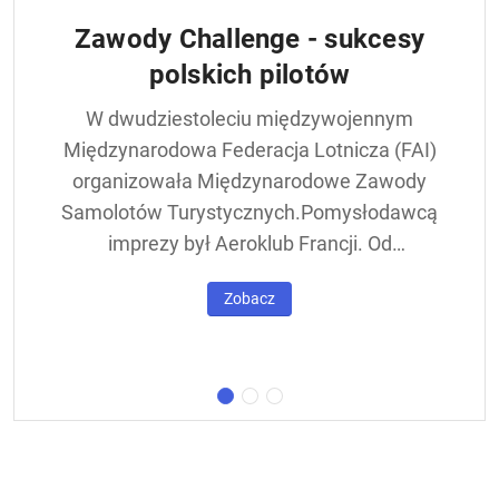
Zawody Challenge - sukcesy
polskich pilotów
W dwudziestoleciu międzywojennym
Międzynarodowa Federacja Lotnicza (FAI)
organizowała Międzynarodowe Zawody
Samolotów Turystycznych.Pomysłodawcą
imprezy był Aeroklub Francji. Od
francuskiej nazwy - Challenge International
Zobacz
de Tourisme – zawody nazywane były w
skrócie Challengem. Ich stałym punktem
był lot okrężny dookoła Europy, na którego
trasie znajdowała się m.in. Warszawa.
Ocenie podlegał też poziom techniczny
konstrukcji startujących w zawodach
samolotów. Ponadto przeprowadzano