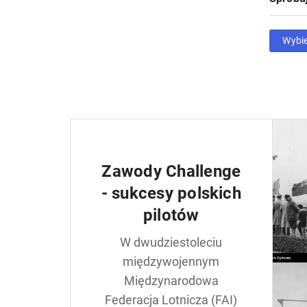
Wybi
Zawody Challenge
- sukcesy polskich
pilotów
W dwudziestoleciu
międzywojennym
Międzynarodowa
Federacja Lotnicza (FAI)