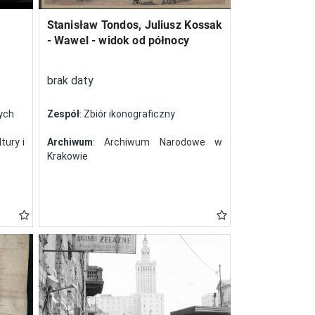
Stanisław Tondos, Juliusz Kossak
- Wawel - widok od północy
brak daty
nych
Zespół
: Zbiór ikonograficzny
tury i
Archiwum
: Archiwum Narodowe w
Krakowie