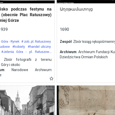
isko podczas festynu na
Աղօթամատոյց
 (obecnie Plac Ratuszowy)
niej Górze
1939
1690
 Góra - Rynek
# zob. pl. Ratuszowy
Zespół
: Zbiór ksiąg rękopiśmien
 ludowe
#kobiety
#handel uliczny
#Jelenia Góra - pl. Ratuszowy
Archiwum
: Archiwum Fundacji Kul
y
Dziedzictwa Ormian Polskich
: Zbiór fotografii z terenu
 Góry i okolic
wum
: Narodowe Archiwum
e