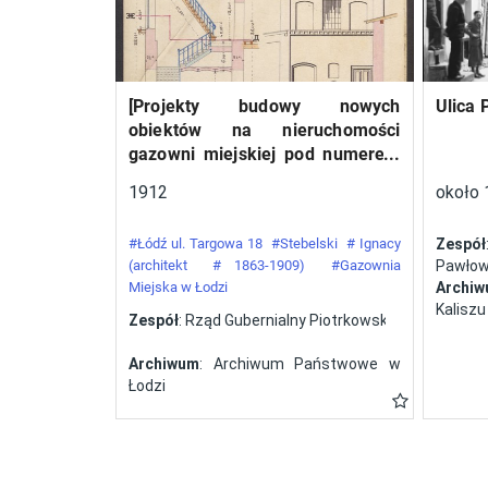
względem liczebności
ekipa (12 załóg),
startująca wyłącznie na
[Projekty budowy nowych
Ulica 
samolotach polskiej
obiektów na nieruchomości
konstrukcji. W Challenge’u
gazowni miejskiej pod numerem
z roku 1932 wzięło udział
34 przy ulicy Targowej w mieście
1912
około 
pięć polskich załóg, a
Łodzi]
zwycięstwo odnieśli
#Łódź ul. Targowa 18
#Stebelski
# Ignacy
Zespół
Franciszek Żwirko i
(architekt
# 1863-1909)
#Gazownia
Pawłows
Miejska w Łodzi
Archi
Stanisław Wigura na RWD-
Kaliszu
Zespół
: Rząd Gubernialny Piotrkowski
6. Tym samym Polsce
przypadła organizacja
Archiwum
: Archiwum Państwowe w
kolejnej odsłony zawodów.
Łodzi
Zorganizowany przez
Aeroklub Polski konkurs w
roku 1934 zakończył się