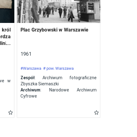
 król
Plac Grzybowski w Warszawie
erdza
inie,
a ze
1961
#Warszawa
# pow. Warszawa
Zespół
: Archiwum fotograficzne
owe w
Zbyszka Siemaszki
Archiwum
: Narodowe Archiwum
Cyfrowe