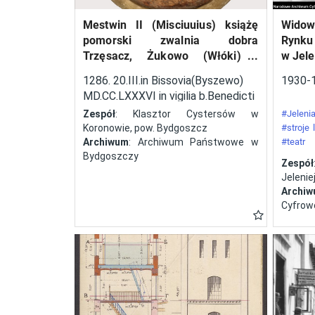
techniczny konstrukcji
Mestwin II (Misciuuius) książę
Widow
startujących w zawodach
pomorski zwalnia dobra
Rynku
samolotów. Ponadto
Trzęsacz, Żukowo (Włóki) i
w Jele
przeprowadzano próby
Dobrcz w kasztelanii
1286. 20.III.in Bissovia(Byszewo)
1930-
wyszogrodzkiej, należące do
zużycia paliwa, szybkiego
MD.CC.LXXXVI in vigilia b.Benedicti
klasztoru cystersów w
uruchomienia silnika,
abbatos.
Zespół
: Klasztor Cystersów w
#Jelenia
Koronowie, pow. Bydgoszcz
#stroje
oceniano czas i sposób
Archiwum
: Archiwum Państwowe w
#teatr
składania i rozkładania
Bydgoszczy
#festyn
Zespół
skrzydeł. Odbyły się cztery
Jeleniej
edycje tej imprezy – w
Archi
Cyfrow
latach 1929, 1930, 1932 i
1934. W zawodach brały
także udział panie. Polscy
lotnicy zadebiutowali
podczas zawodów w roku
1930. Była to druga pod