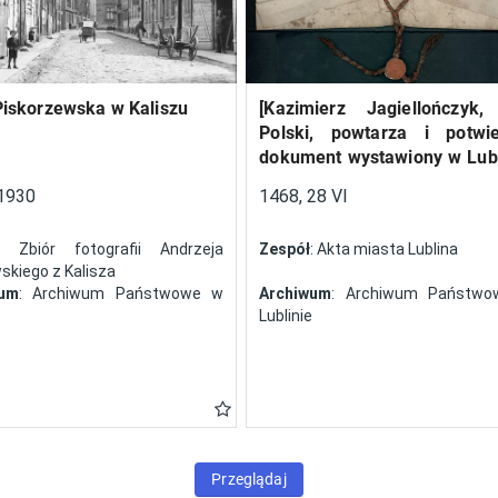
Piskorzewska w Kaliszu
[Kazimierz Jagiellończyk,
Polski, powtarza i potwi
dokument wystawiony w Lubl
13 V 1461 r. przez Jan
1930
1468, 28 VI
Szczekocin, starostę
: Zbiór fotografii Andrzeja
Zespół
: Akta miasta Lublina
kiego z Kalisza
wum
: Archiwum Państwowe w
Archiwum
: Archiwum Państw
Lublinie
Przeglądaj