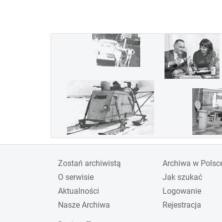
wygraną załogi w składzie
Jerzy Bajan i Gustaw
Pokrzywka. Jednak ze
względu na koszty Polska
wycofała się z udziału i
organizacji imprezy w
1936 roku. Inne kraje,
zaangażowane w rozwój
lotnictwa wojskowego w
związku z przewidywana
wojną, nie przejęły roli
gospodarza zawodów,
Zostań archiwistą
Archiwa w Polsc
których już nie
O serwisie
Jak szukać
reaktywowano.
Aktualności
Logowanie
Nasze Archiwa
Rejestracja