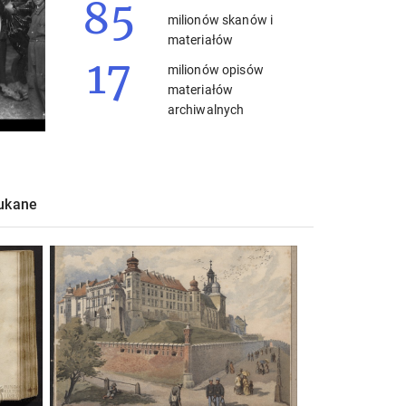
85
milionów skanów i
materiałów
17
milionów opisów
materiałów
archiwalnych
zukane