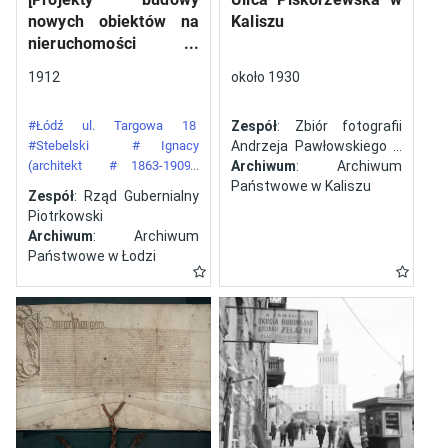
nowych obiektów na
Kaliszu
nieruchomości
gazowni miejskiej pod
1912
około 1930
numerem 34 przy ulicy
Targowej w mieście
#Łódź ul. Targowa 18
Zespół
: Zbiór fotografii
Łodzi]
#Stebelski
# Ignacy
Andrzeja Pawłowskiego z
(architekt
# 1863-1909)
Kalisza
Archiwum
: Archiwum
#Gazownia Miejska w Łodzi
Państwowe w Kaliszu
Zespół
: Rząd Gubernialny
Piotrkowski
Archiwum
: Archiwum
Państwowe w Łodzi