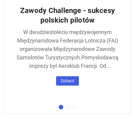
Zawody Challenge - sukcesy
polskich pilotów
W dwudziestoleciu międzywojennym
Międzynarodowa Federacja Lotnicza (FAI)
organizowała Międzynarodowe Zawody
Samolotów Turystycznych.Pomysłodawcą
imprezy był Aeroklub Francji. Od
francuskiej nazwy - Challenge International
Zobacz
de Tourisme – zawody nazywane były w
skrócie Challengem. Ich stałym punktem
był lot okrężny dookoła Europy, na którego
trasie znajdowała się m.in. Warszawa.
Ocenie podlegał też poziom techniczny
konstrukcji startujących w zawodach
samolotów. Ponadto przeprowadzano