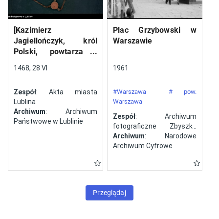
[Kazimierz
Plac Grzybowski w
Jagiellończyk, król
Warszawie
Polski, powtarza i
potwierdza dokument
1468, 28 VI
1961
wystawiony w Lublinie,
13 V 1461 r. przez
Zespół
: Akta miasta
#Warszawa
# pow.
Jana ze Szczekocin,
Lublina
Warszawa
starostę
Archiwum
: Archiwum
Zespół
: Archiwum
Państwowe w Lublinie
fotograficzne Zbyszka
Siemaszki
Archiwum
: Narodowe
Archiwum Cyfrowe
Przeglądaj