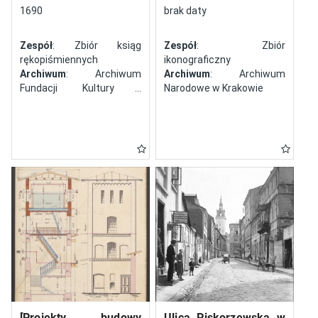
północy
1690
brak daty
Zespół
: Zbiór ksiąg
Zespół
: Zbiór
rękopiśmiennych
ikonograficzny
Archiwum
: Archiwum
Archiwum
: Archiwum
Fundacji Kultury i
Narodowe w Krakowie
Dziedzictwa Ormian
Polskich
[Projekty budowy
Ulica Piskorzewska w