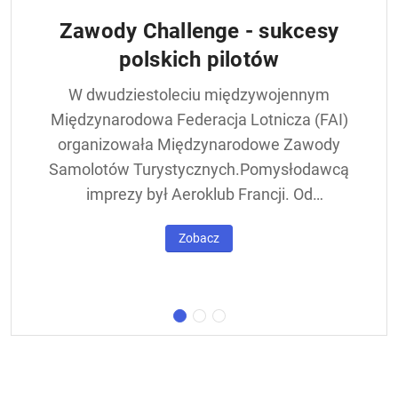
Zawody Challenge - sukcesy
polskich pilotów
W dwudziestoleciu międzywojennym
Międzynarodowa Federacja Lotnicza (FAI)
organizowała Międzynarodowe Zawody
Samolotów Turystycznych.Pomysłodawcą
imprezy był Aeroklub Francji. Od
francuskiej nazwy - Challenge International
Zobacz
de Tourisme – zawody nazywane były w
skrócie Challengem. Ich stałym punktem
był lot okrężny dookoła Europy, na którego
trasie znajdowała się m.in. Warszawa.
Ocenie podlegał też poziom techniczny
konstrukcji startujących w zawodach
samolotów. Ponadto przeprowadzano