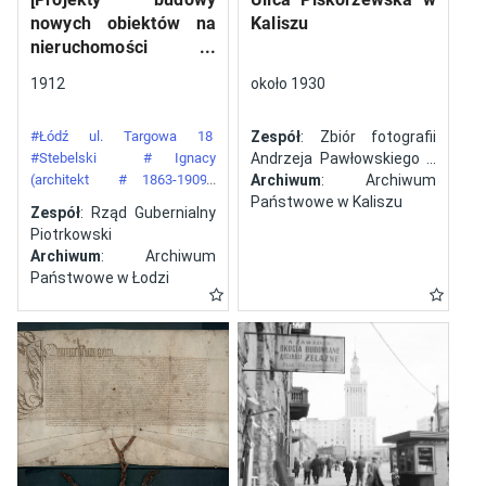
nowych obiektów na
Kaliszu
nieruchomości
gazowni miejskiej pod
1912
około 1930
numerem 34 przy ulicy
Targowej w mieście
#Łódź ul. Targowa 18
Zespół
: Zbiór fotografii
Łodzi]
#Stebelski
# Ignacy
Andrzeja Pawłowskiego z
(architekt
# 1863-1909)
Kalisza
Archiwum
: Archiwum
#Gazownia Miejska w Łodzi
Państwowe w Kaliszu
Zespół
: Rząd Gubernialny
Piotrkowski
Archiwum
: Archiwum
Państwowe w Łodzi