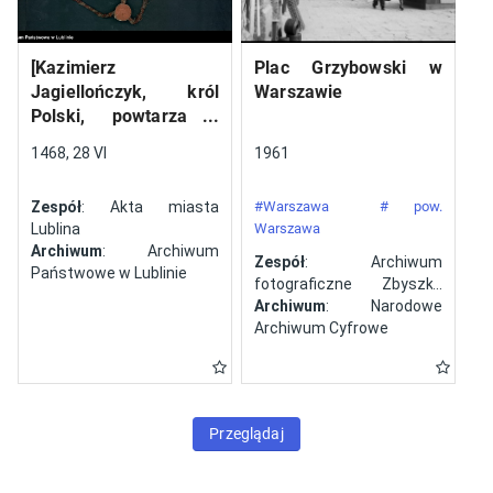
[Kazimierz
Plac Grzybowski w
Jagiellończyk, król
Warszawie
Polski, powtarza i
potwierdza dokument
1468, 28 VI
1961
wystawiony w Lublinie,
13 V 1461 r. przez
Zespół
: Akta miasta
#Warszawa
# pow.
Jana ze Szczekocin,
Lublina
Warszawa
starostę
Archiwum
: Archiwum
Zespół
: Archiwum
Państwowe w Lublinie
fotograficzne Zbyszka
Siemaszki
Archiwum
: Narodowe
Archiwum Cyfrowe
Przeglądaj