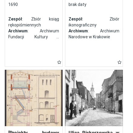
północy
1690
brak daty
Zespół
: Zbiór ksiąg
Zespół
: Zbiór
rękopiśmiennych
ikonograficzny
Archiwum
: Archiwum
Archiwum
: Archiwum
Fundacji Kultury i
Narodowe w Krakowie
Dziedzictwa Ormian
Polskich
[Projekty budowy
Ulica Piskorzewska w