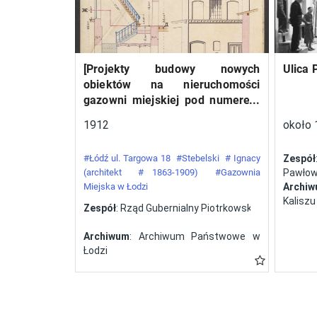
względem liczebności
ekipa (12 załóg),
startująca wyłącznie na
[Projekty budowy nowych
Ulica 
samolotach polskiej
obiektów na nieruchomości
konstrukcji. W Challenge’u
gazowni miejskiej pod numerem
z roku 1932 wzięło udział
34 przy ulicy Targowej w mieście
1912
około 
pięć polskich załóg, a
Łodzi]
zwycięstwo odnieśli
#Łódź ul. Targowa 18
#Stebelski
# Ignacy
Zespół
Franciszek Żwirko i
(architekt
# 1863-1909)
#Gazownia
Pawłows
Miejska w Łodzi
Archi
Stanisław Wigura na RWD-
Kaliszu
Zespół
: Rząd Gubernialny Piotrkowski
6. Tym samym Polsce
przypadła organizacja
Archiwum
: Archiwum Państwowe w
kolejnej odsłony zawodów.
Łodzi
Zorganizowany przez
Aeroklub Polski konkurs w
roku 1934 zakończył się