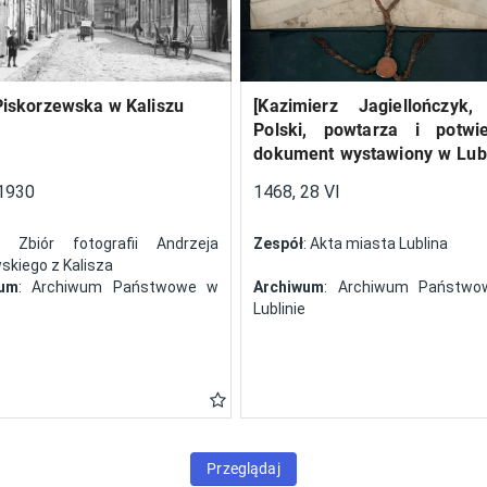
Piskorzewska w Kaliszu
[Kazimierz Jagiellończyk,
Polski, powtarza i potwi
dokument wystawiony w Lubl
13 V 1461 r. przez Jan
1930
1468, 28 VI
Szczekocin, starostę
: Zbiór fotografii Andrzeja
Zespół
: Akta miasta Lublina
kiego z Kalisza
wum
: Archiwum Państwowe w
Archiwum
: Archiwum Państw
Lublinie
Przeglądaj