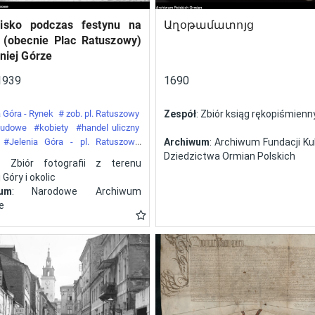
isko podczas festynu na
Աղօթամատոյց
 (obecnie Plac Ratuszowy)
niej Górze
1939
1690
 Góra - Rynek
# zob. pl. Ratuszowy
Zespół
: Zbiór ksiąg rękopiśmien
 ludowe
#kobiety
#handel uliczny
#Jelenia Góra - pl. Ratuszowy
Archiwum
: Archiwum Fundacji Kul
y
Dziedzictwa Ormian Polskich
: Zbiór fotografii z terenu
 Góry i okolic
wum
: Narodowe Archiwum
e