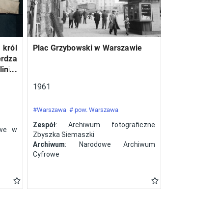
 król
Plac Grzybowski w Warszawie
erdza
inie,
a ze
1961
#Warszawa
# pow. Warszawa
Zespół
: Archiwum fotograficzne
owe w
Zbyszka Siemaszki
Archiwum
: Narodowe Archiwum
Cyfrowe