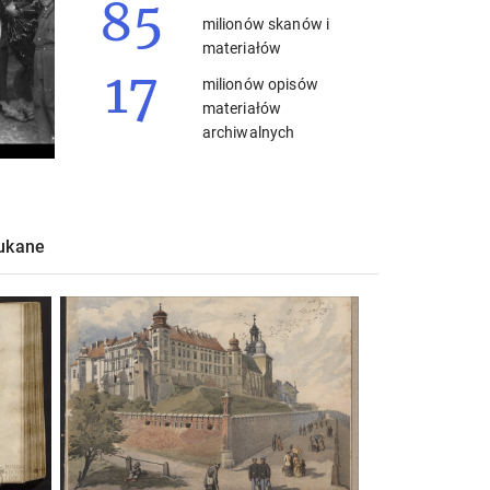
85
milionów skanów i
materiałów
17
milionów opisów
materiałów
archiwalnych
zukane