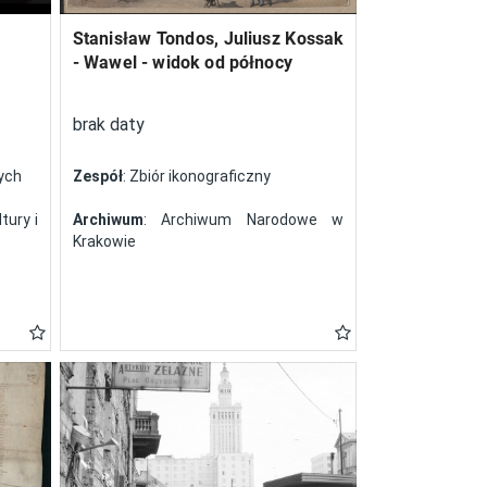
Stanisław Tondos, Juliusz Kossak
- Wawel - widok od północy
brak daty
nych
Zespół
: Zbiór ikonograficzny
tury i
Archiwum
: Archiwum Narodowe w
Krakowie