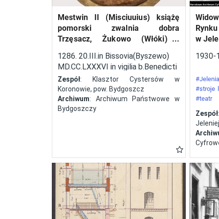
techniczny konstrukcji
Mestwin II (Misciuuius) książę
Widow
startujących w zawodach
pomorski zwalnia dobra
Rynku
samolotów. Ponadto
Trzęsacz, Żukowo (Włóki) i
w Jele
przeprowadzano próby
Dobrcz w kasztelanii
1286. 20.III.in Bissovia(Byszewo)
1930-
wyszogrodzkiej, należące do
zużycia paliwa, szybkiego
MD.CC.LXXXVI in vigilia b.Benedicti
klasztoru cystersów w
uruchomienia silnika,
abbatos.
Zespół
: Klasztor Cystersów w
#Jelenia
Koronowie, pow. Bydgoszcz
#stroje
oceniano czas i sposób
Archiwum
: Archiwum Państwowe w
#teatr
składania i rozkładania
Bydgoszczy
#festyn
Zespół
skrzydeł. Odbyły się cztery
Jeleniej
edycje tej imprezy – w
Archi
Cyfrow
latach 1929, 1930, 1932 i
1934. W zawodach brały
także udział panie. Polscy
lotnicy zadebiutowali
podczas zawodów w roku
1930. Była to druga pod