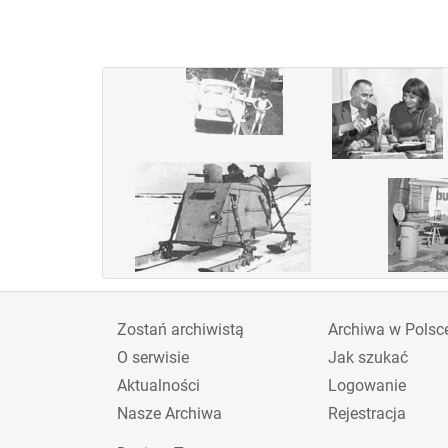
wygraną załogi w składzie
Jerzy Bajan i Gustaw
Pokrzywka. Jednak ze
względu na koszty Polska
wycofała się z udziału i
organizacji imprezy w
1936 roku. Inne kraje,
zaangażowane w rozwój
lotnictwa wojskowego w
związku z przewidywana
wojną, nie przejęły roli
gospodarza zawodów,
Zostań archiwistą
Archiwa w Polsc
których już nie
O serwisie
Jak szukać
reaktywowano.
Aktualności
Logowanie
Nasze Archiwa
Rejestracja