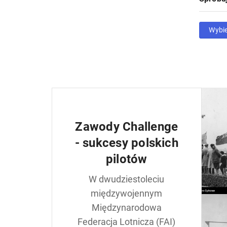
Wybi
Zawody Challenge
- sukcesy polskich
pilotów
W dwudziestoleciu
międzywojennym
Międzynarodowa
Federacja Lotnicza (FAI)