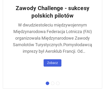
Zawody Challenge - sukcesy
polskich pilotów
W dwudziestoleciu międzywojennym
Międzynarodowa Federacja Lotnicza (FAI)
organizowała Międzynarodowe Zawody
Samolotów Turystycznych.Pomysłodawcą
imprezy był Aeroklub Francji. Od
francuskiej nazwy - Challenge International
Zobacz
de Tourisme – zawody nazywane były w
skrócie Challengem. Ich stałym punktem
był lot okrężny dookoła Europy, na którego
trasie znajdowała się m.in. Warszawa.
Ocenie podlegał też poziom techniczny
konstrukcji startujących w zawodach
samolotów. Ponadto przeprowadzano