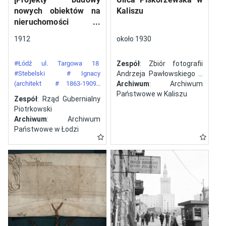
nowych obiektów na
Kaliszu
nieruchomości
gazowni miejskiej pod
1912
około 1930
numerem 34 przy ulicy
Targowej w mieście
#Łódź ul. Targowa 18
Zespół
: Zbiór fotografii
Łodzi]
#Stebelski
# Ignacy
Andrzeja Pawłowskiego z
(architekt
# 1863-1909)
Kalisza
Archiwum
: Archiwum
#Gazownia Miejska w Łodzi
Państwowe w Kaliszu
Zespół
: Rząd Gubernialny
Piotrkowski
Archiwum
: Archiwum
Państwowe w Łodzi