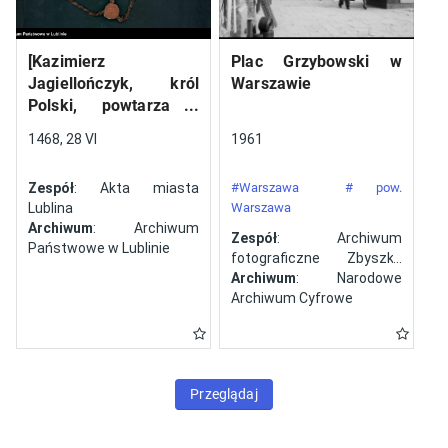
[Kazimierz
Plac Grzybowski w
Jagiellończyk, król
Warszawie
Polski, powtarza i
potwierdza dokument
1468, 28 VI
1961
wystawiony w Lublinie,
13 V 1461 r. przez
Zespół
: Akta miasta
#Warszawa
# pow.
Jana ze Szczekocin,
Lublina
Warszawa
starostę
Archiwum
: Archiwum
Zespół
: Archiwum
Państwowe w Lublinie
fotograficzne Zbyszka
Siemaszki
Archiwum
: Narodowe
Archiwum Cyfrowe
Przeglądaj