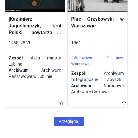
[Kazimierz
Plac Grzybowski w
Jagiellończyk, król
Warszawie
Polski, powtarza i
potwierdza dokument
1468, 28 VI
1961
wystawiony w Lublinie,
13 V 1461 r. przez
Zespół
: Akta miasta
#Warszawa
# pow.
Jana ze Szczekocin,
Lublina
Warszawa
starostę
Archiwum
: Archiwum
Zespół
: Archiwum
Państwowe w Lublinie
fotograficzne Zbyszka
Siemaszki
Archiwum
: Narodowe
Archiwum Cyfrowe
Przeglądaj