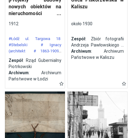
nowych obiektów na
Kaliszu
nieruchomości
gazowni miejskiej pod
1912
około 1930
numerem 34 przy ulicy
Targowej w mieście
#Łódź ul. Targowa 18
Zespół
: Zbiór fotografii
Łodzi]
#Stebelski
# Ignacy
Andrzeja Pawłowskiego z
(architekt
# 1863-1909)
Kalisza
Archiwum
: Archiwum
#Gazownia Miejska w Łodzi
Państwowe w Kaliszu
Zespół
: Rząd Gubernialny
Piotrkowski
Archiwum
: Archiwum
Państwowe w Łodzi