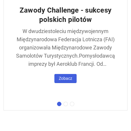
Zawody Challenge - sukcesy
polskich pilotów
W dwudziestoleciu międzywojennym
Międzynarodowa Federacja Lotnicza (FAI)
organizowała Międzynarodowe Zawody
Samolotów Turystycznych.Pomysłodawcą
imprezy był Aeroklub Francji. Od
francuskiej nazwy - Challenge International
Zobacz
de Tourisme – zawody nazywane były w
skrócie Challengem. Ich stałym punktem
był lot okrężny dookoła Europy, na którego
trasie znajdowała się m.in. Warszawa.
Ocenie podlegał też poziom techniczny
konstrukcji startujących w zawodach
samolotów. Ponadto przeprowadzano