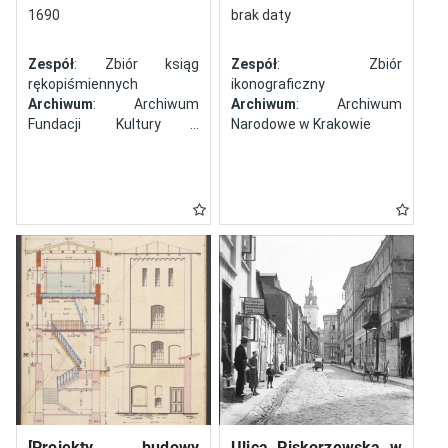
północy
1690
brak daty
Zespół
: Zbiór ksiąg
Zespół
: Zbiór
rękopiśmiennych
ikonograficzny
Archiwum
: Archiwum
Archiwum
: Archiwum
Fundacji Kultury i
Narodowe w Krakowie
Dziedzictwa Ormian
Polskich
[Projekty budowy
Ulica Piskorzewska w